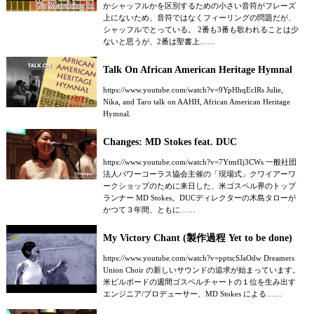
かシャッフルかを区別するための小さい音符がフレーズ
上にないため、音符ではなくフィーリングの問題だが、
シャッフルでとっている。 2番も3番も歌われることは少
ないと思うが、2番は聖書上……
Talk On African American Heritage Hymnal
https://www.youtube.com/watch?v=9YpHhqEclRs Julie,
Nika, and Taro talk on AAHH, African American Heritage
Hymnal.
Changes: MD Stokes feat. DUC
https://www.youtube.com/watch?v=7YtmfIj3CWs 一般社団
法人パワーコーラス協会主催の「現場式」クワイアーワ
ークショップのために来日した、米ゴスペル界のトップ
ランナー MD Stokes。DUCディレクターの木島タローが
かつて３年間、ともに……
My Victory Chant (製作過程 Yet to be done)
https://www.youtube.com/watch?v=pptscSJaOdw Dreamers
Union Choir の新しいサウンドの追求が始まっています。
米ビルボードの週間ゴスペルチャートの１位を生み出す
エンジニア/プロデューサー、MD Stokes による……