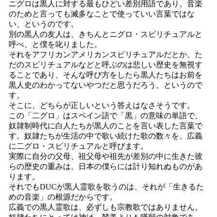
ニグロは黒人に対する最もひどい差別用語であり、音楽
のためと言っても滅多なことで使っていい言葉ではな
い、というのです。
別の黒人の友人は、きちんとニグロ・スピリチュアルと
呼べ、と僕を叱りました。
それをアフリカンアメリカンスピリチュアルだとか、た
だのスピリチュアルなどと呼ぶのは悲しい歴史を無視す
ることであり、そんな呼び方をしたら黒人たちはお前を
黒人史のわかってないやつだと思うだろう、というので
す。
そこに、どちらが正しいという答えはなさそうです。
この「二グロ」はスペイン語で「黒」の意味の単語で、
奴隷制時代に白人たちが黒人のことを言い表した言葉で
す。奴隷たちが生活の中で歌い続けた歌の数々を、広義
に二グロ・スピリチュアルと呼びます。
実際に自分の父母、祖父母や祖先が差別の中に生きた彼
らの歴史の重みは、日本の僕らには計り知れぬものがあ
ります。
それでもDUCが黒人霊歌を歌うのは、それが「生きるた
めの音楽」の根源だからです。
広義での黒人霊歌は、必ずしも宗教歌ではありません。