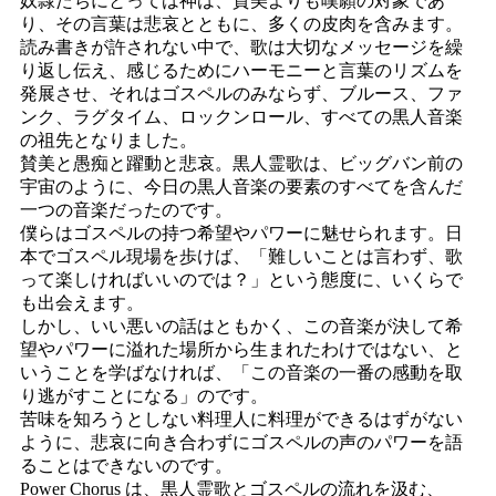
奴隷たちにとっては神は、賛美よりも嘆願の対象であ
り、その言葉は悲哀とともに、多くの皮肉を含みます。
読み書きが許されない中で、歌は大切なメッセージを繰
り返し伝え、感じるためにハーモニーと言葉のリズムを
発展させ、それはゴスペルのみならず、ブルース、ファ
ンク、ラグタイム、ロックンロール、すべての黒人音楽
の祖先となりました。
賛美と愚痴と躍動と悲哀。黒人霊歌は、ビッグバン前の
宇宙のように、今日の黒人音楽の要素のすべてを含んだ
一つの音楽だったのです。
僕らはゴスペルの持つ希望やパワーに魅せられます。日
本でゴスペル現場を歩けば、「難しいことは言わず、歌
って楽しければいいのでは？」という態度に、いくらで
も出会えます。
しかし、いい悪いの話はともかく、この音楽が決して希
望やパワーに溢れた場所から生まれたわけではない、と
いうことを学ばなければ、「この音楽の一番の感動を取
り逃がすことになる」のです。
苦味を知ろうとしない料理人に料理ができるはずがない
ように、悲哀に向き合わずにゴスペルの声のパワーを語
ることはできないのです。
Power Chorus は、黒人霊歌とゴスペルの流れを汲む、