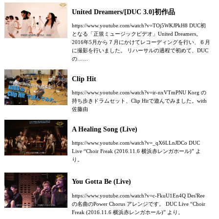
United Dreamers/[DUC 3.0]初作品
https://www.youtube.com/watch?v=TOj5WKJPkH8 DUC初
となる「正規ミュージックビデオ」United Dreamers。
2016年5月から７月にかけてレコーディングを行い、６月
に撮影を行いました。 リハーサルの過程で初めて、DUC
の……
Clip Hit
https://www.youtube.com/watch?v=ir-nxVTmPNU Korg の
持ち歩きドラムセット、Clip Hitで遊んでみました。with
佐藤由
A Healing Song (Live)
https://www.youtube.com/watch?v=_qX6LLnJDCo DUC
Live “Choir Freak (2016.11.6 横浜赤レンガホール)” よ
り。
You Gotta Be (Live)
https://www.youtube.com/watch?v=c-FkuU1En4Q Des'Ree
の名曲のPower Chorus アレンジです。 DUC Live “Choir
Freak (2016.11.6 横浜赤レンガホール)” より。