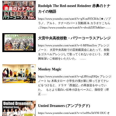
Rudolph The Red-nosed Reindeer 赤鼻のトナ
カイの物語
https://www.youtube.com/watch?v=gN-mF05CK4s [★↓ソプ
ラノ、アルト、テナーのパート別動画 & カラオケこちら
↓] https://www.youtube.com/watch?v=dvuliZJlTIs&list=……
大宮中央高校校歌・パワーコーラスアレンジ
https://www.youtube.com/watch?v=I-MF8imi5rw アレンジ
ノート: 大宮中央高校での芸術鑑賞会にあたって、校歌
をゴスペルアレンジして歌ってくれないかという、大変
興味深いご依頼をいただいた。 ……
Monkey Magic
https://www.youtube.com/watch?v=qLRVryqE8Qw アレンジ
ノート by 木島タロー 小学生の僕が家に帰ってきてテレ
ビをつけると、ドラマ「西遊記」の再放送をやってい
た。 もとより面白い伝奇小説をベースに、孫悟空（堺
正……
Untied Dreamers (アンプラグド)
https://www.youtube.com/watch?v=v1w09w5hYNI DUC オ