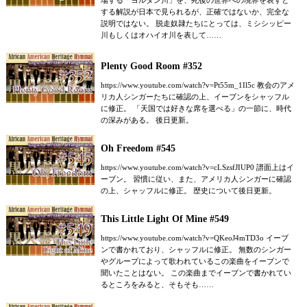
場する「ヨルダン川」を、死後の世界への境界を表すと
する解説が日本で見られるが、正確ではないか、完全な
説明ではない。 脱走奴隷たちにとっては、ミシシッピー
川もしくはオハイオ川を表して……
Plenty Good Room #352
https://www.youtube.com/watch?v=Pt55m_1Il5c 教会のアメ
リカ人シンガーたちに確認の上、イーブンをシャッフル
に修正。 「天国では好きな席を選べる」の一節に、時代
の深みがある。 後日更新。
Oh Freedom #545
https://www.youtube.com/watch?v=cLSzsfJIUP0 譜面上はイ
ーブン。 習慣に従い、また、アメリカ人シンガーに確認
の上、シャッフルに修正。 歴史について後日更新。
This Little Light Of Mine #549
https://www.youtube.com/watch?v=QKeoJ4mTD3o イーブ
ンで書かれており、シャッフルに修正。 無数のシンガー
やグループによって歌われているこの楽曲をイーブンで
聞いたことはない。 この楽曲までイーブンで書かれてい
るところをみると、そもそも……