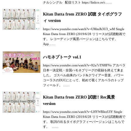
ナルシングル 配信リスト https://linkco.re/c……
Kitan Datta from ZERO 試聴 タイポグラフ
ィ version
https://www.youtube.com/watch?v=UMmJh3U3_wM Single
Kitan Datta from ZERO (2019/6/28 リリース)の試聴動画で
す。 レコーディング風景バージョンはこちらです。
App……
ハモネプトーク vol.1
https://www.youtube.com/watch?v=92u7rTNHFVo アカペラ
日本一決定戦・全国ハモネプリーグの収録を終えて来ま
した。 ゴスペル由来のバンド&クワイアー音楽、パワー
コーラスのDUCにとって、初めて覗くアカペラのトップ
フィールド。 ……
Kitan Datta from ZERO 試聴!! Rec風景
version
https://www.youtube.com/watch?v=LHYWBJezUIY Single
Kitan Datta from ZERO (2019/6/28 リリース)の試聴動画で
す。 歌詞の出るタイポグラフィーバージョンはこちらで
す。 ……