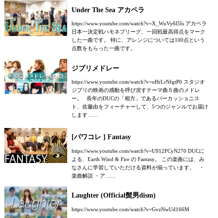
Under The Sea アカペラ
https://www.youtube.com/watch?v=X_WuVy6l5Is アカペラ
日本一決定戦ハモネプリーグ、一回戦最高得点をマーク
した一曲です。 特に、アレンジについては100点という
点数をもらった一曲です。
ジブリメドレー
https://www.youtube.com/watch?v=oHrLrNfgtP0 スタジオ
ジブリの映画の感動を呼び戻すテーマ曲５曲のメドレ
ー。 長年のDUCの「相方」であるパーカッショニス
ト、佐藤由をフィーチャーして、5つのジャンルでお届け
します……
[パワコレ ] Fantasy
https://www.youtube.com/watch?v=U912FCyN270 DUCに
よる、Earth Wind & Fire の Fantasy。 この楽曲には、み
なさんに学習していただける資料が揃っています。 ・
楽曲解説 ・ア……
Laughter (Official髭男dism)
https://www.youtube.com/watch?v=GvzNwUd166M