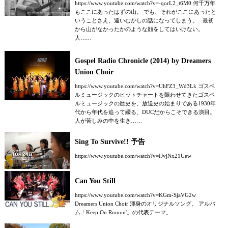
https://www.youtube.com/watch?v=-qorL2_t6M0 何千万年
もここにあったはずの山。 でも、それがここにあったと
いうことさえ、遠いむかしの話になってしまう。 最初
から山がなかったかのような顔をしてはいけない。
人……
Gospel Radio Chronicle (2014) by Dreamers
Union Choir
https://www.youtube.com/watch?v=UhFZ3_Wd3Lk ゴスペ
ルミュージックのヒットチャートを賑わせてきたゴスペ
ルミュージックの歴史を、放送史の始まりである1930年
代から年代を追って綴る、DUCだからこそできる演目。
人が苦しみの中を生き……
Sing To Survive!! 予告
https://www.youtube.com/watch?v=IJvjNx21Uew
Can You Still
https://www.youtube.com/watch?v=KGm-SjaVG2w
Dreamers Union Choir 渾身のオリジナルソング。 アルバ
ム「Keep On Runnin'」の代表テーマ。