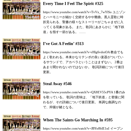
Every Time I Feel The Spirit #325
https://www.youtube.com/watch?v=TvVx_7wYlSo ユニゾン
とハーモニーが細かく交錯するやや難曲。黒人霊歌に時
折見られる、聖書の様々なストーリーがごちゃまぜに入
ってくる現象がある。 また、歌詞にあきらかに「地下鉄
道」を指す一節がある。 ……
I’ve Got A Feelin’ #313
https://www.youtube.com/watch?v=rHlg6vdoiOA 教会でも
よく歌われる。本来かなりテンポの良い楽器がついてい
るサウンドで、アカペラということはまずない。 2番は
あまり聞かれないのではないか。 歌詞詳細について後日
更新。
Steal Away #546
https://www.youtube.com/watch?v=QX8EV55cPYA 1番のみ
を歌っている。 歌詞の意味は、「地下鉄道」と密接に関
わるが、その詳細について後日更新。 単調な曲調なの
で、抑揚が鍵となる。
When The Saints Go Marching In #595
https://www.youtube.com/watch?v=JBYo8blE1nI イーブン