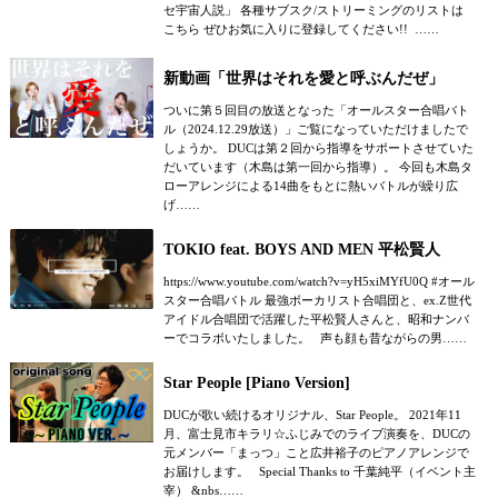
セ宇宙人説」 各種サブスク/ストリーミングのリストは
こちら ぜひお気に入りに登録してください!! ……
新動画「世界はそれを愛と呼ぶんだぜ」
ついに第５回目の放送となった「オールスター合唱バト
ル（2024.12.29放送）」ご覧になっていただけましたで
しょうか。 DUCは第２回から指導をサポートさせていた
だいています（木島は第一回から指導）。 今回も木島タ
ローアレンジによる14曲をもとに熱いバトルが繰り広
げ……
TOKIO feat. BOYS AND MEN 平松賢人
https://www.youtube.com/watch?v=yH5xiMYfU0Q #オール
スター合唱バトル 最強ボーカリスト合唱団と、ex.Z世代
アイドル合唱団で活躍した平松賢人さんと、昭和ナンバ
ーでコラボいたしました。 声も顔も昔ながらの男……
Star People [Piano Version]
DUCが歌い続けるオリジナル、Star People。 2021年11
月、富士見市キラリ☆ふじみでのライブ演奏を、DUCの
元メンバー「まっつ」こと広井裕子のピアノアレンジで
お届けします。 Special Thanks to 千葉純平（イベント主
宰） &nbs……