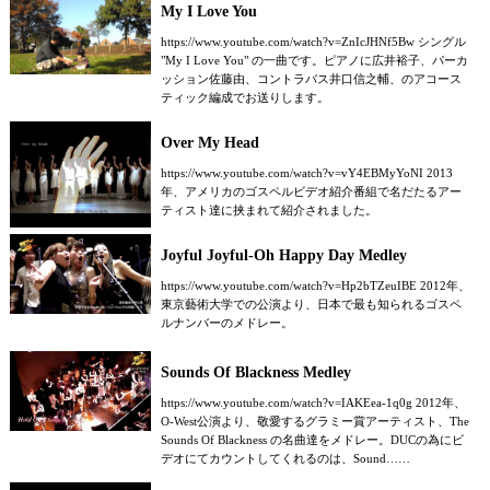
My I Love You
https://www.youtube.com/watch?v=ZnIcJHNf5Bw シングル
"My I Love You" の一曲です。ピアノに広井裕子、パーカ
ッション佐藤由、コントラバス井口信之輔、のアコース
ティック編成でお送りします。
Over My Head
https://www.youtube.com/watch?v=vY4EBMyYoNI 2013
年、アメリカのゴスペルビデオ紹介番組で名だたるアー
ティスト達に挟まれて紹介されました。
Joyful Joyful-Oh Happy Day Medley
https://www.youtube.com/watch?v=Hp2bTZeuIBE 2012年、
東京藝術大学での公演より、日本で最も知られるゴスペ
ルナンバーのメドレー。
Sounds Of Blackness Medley
https://www.youtube.com/watch?v=IAKEea-1q0g 2012年、
O-West公演より、敬愛するグラミー賞アーティスト、The
Sounds Of Blackness の名曲達をメドレー。DUCの為にビ
デオにてカウントしてくれるのは、Sound……