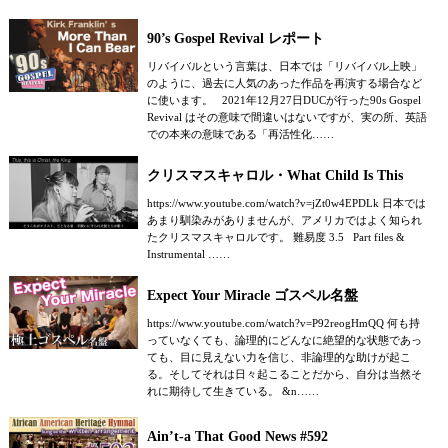
90’s Gospel Revival レポート
リバイバルという言葉は、日本では「リバイバル上映」
のように、過去に人気のあった作品を再演する場合など
に使います。 2021年12月27日DUCが行った90s Gospel
Revival はその意味で間違いはないですが、実の所、英語
での本来の意味である「再活性化……
クリスマスキャロル・What Child Is This
https://www.youtube.com/watch?v=jZt0w4EPDLk 日本では
あまり馴染みがありませんが、アメリカではよく知られ
たクリスマスキャロルです。 難易度 3.5 Part files &
Instrumental ……
Expect Your Miracle ゴスペル名盤
https://www.youtube.com/watch?v=P92reogHmQQ 何も持
っていなくても、論理的にどんなに絶望的な状態であっ
ても、目に見えない力を信じ、非論理的な助けが起こ
る。そしてそれは日々起こることだから、自分は当然そ
れに期待して生きている。 &n……
Ain’t-a That Good News #592