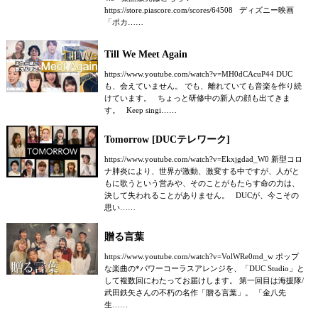
https://store.piascore.com/scores/64508 ディズニー映画
「ポカ……
Till We Meet Again
https://www.youtube.com/watch?v=MH0dCAcuP44 DUC
も、会えていません。 でも、離れていても音楽を作り続
けています。 ちょっと研修中の新人の顔も出てきま
す。 Keep singi……
Tomorrow [DUCテレワーク]
https://www.youtube.com/watch?v=Ekxjgdad_W0 新型コロ
ナ肺炎により、世界が激動、激変する中ですが、人がと
もに歌うという営みや、そのことがもたらす命の力は、
決して失われることがありません。 DUCが、今こその
思い……
贈る言葉
https://www.youtube.com/watch?v=VolWRe0md_w ポップ
な楽曲の*パワーコーラスアレンジを、「DUC Studio」と
して複数回にわたってお届けします。 第一回目は海援隊/
武田鉄矢さんの不朽の名作「贈る言葉」。 「金八先
生……