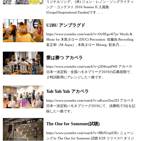
リジナルソング。 (米) ジョン・レノン・ソングライティ
ング・コンテスト 2016 Session II 入賞曲
(Gospel/Inspirational Finalist)です……
U2BU アンプラグド
https://www.youtube.com/watch?v=Ov9Ego4l7jw Words &
Music by 木島タロー (DUC) Percussion: 佐藤由 Recording:
富正和（M-Aqua）, 木島タロー Mixing: 彩糸乃……
愛は勝つ アカペラ
https://www.youtube.com/watch?v=j2D4ivptIW0 アカペラ
日本一決定戦・全国ハモネプリーグ2019の応募段階で、
２時試験用にアレンジした一曲です。
Yah Yah Yah アカペラ
https://www.youtube.com/watch?v=aKworOrn2EI アカペラ
日本一決定戦ハモネプリーグ2019にて、決勝戦で3位を記
録した一曲です。
The One for Someone(試聴)
https://www.youtube.com/watch?v=JBbN1zpIOEc ニューシ
ングル The One for Someone 試聴 6/28 リリース!! オリジ