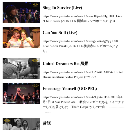
Sing To Survive (Live)
https://www.youtube.com/watch?v=xcJDjsaFJDg DUC Live
“Choir Freak (2016.11.6 横浜赤レンガホール)” より。
Can You Still (Live)
https://www.youtube.com/watch?v=mg2wX-dgVyg DUC
Live "Choir Freak (2016.11.6 横浜赤レンガホール)" よ
り。
United Dreamers Rec風景
https://www.youtube.com/watch?v=SCZWAHXHB4c United
Dreamers Music Video Project について……
Encourage Yourself (GOSPEL)
https://www.youtube.com/watch?v=l4ZQo4ulD5E 2016年4
月3日 at Star Pine's Cafe。 教会シンガーたちをフィーチャ
ーしてお届けした、That's Gospelからの一曲。 -------------
--……
昔話