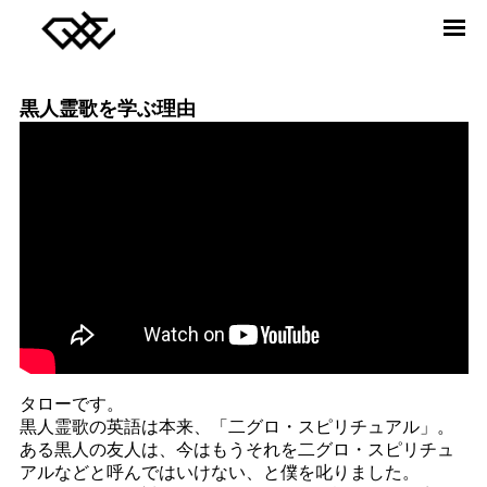
DREAMERS UNION CHOIR
ABOUT
MEMBER
黒人霊歌を学ぶ理由
RELEASE
VIDEO
NEWS
CONTACT
Twitter
facebook
Instagram
YouTube
SONG JOURNEY
タローです。
黒人霊歌の英語は本来、「二グロ・スピリチュアル」。
ある黒人の友人は、今はもうそれを二グロ・スピリチュ
アルなどと呼んではいけない、と僕を叱りました。