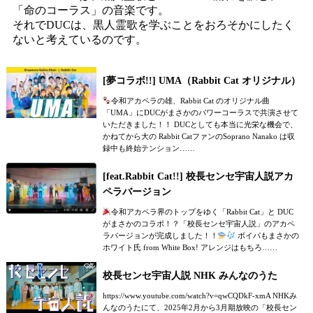
「命のコーラス」の音楽です。
それでDUCは、黒人霊歌を学ぶことをおろそかにしたく
ないと考えているのです。
[夢コラボ!!] UMA（Rabbit Cat オリジナル）
令和アカペラの雄、Rabbit Cat のオリジナル曲
「UMA」にDUCがまさかのパワーコーラスで共演させて
いただきました！！ DUCとしても本当に光栄な機会で、
かねてから大の Rabbit CatファンのSoprano Nanako は収
録中も終始テンション……
[feat.Rabbit Cat!!] 校長センセ宇宙人説アカ
ペラバージョン
令和アカペラ界のトップをゆく「Rabbit Cat」と DUC
がまさかのコラボ！？「校長センセ宇宙人説」のアカペ
ラバージョンが完成しました！！
ボイパもまさかの
ホワイト氏 from White Box! アレンジはもちろ……
校長センセ宇宙人説 NHK みんなのうた
https://www.youtube.com/watch?v=qwCQDkF-xmA NHKみ
んなのうたにて、2025年2月から3月期放映の「校長セン