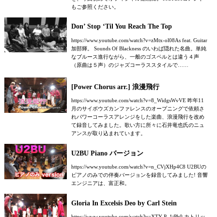
もご参照ください。
Don’ Stop ‘Til You Reach The Top
https://www.youtube.com/watch?v=zMtx-ol08As feat. Guitar
加部輝。 Sounds Of Blackness のいわば隠れた名曲。単純
なブルース進行ながら、一般のゴスペルとは違う４声
（原曲は５声）のジャズコーラススタイルで……
[Power Chorus arr.] 浪漫飛行
https://www.youtube.com/watch?v=8_WidgsWvVE 昨年11
月のサイボウズカンファレンスのオープニングで依頼さ
れパワーコーラスアレンジをした楽曲、浪漫飛行を改め
て録音してみました。歌い方に所々に石井竜也氏のニュ
アンスが取り込まれています。
U2BU Piano バージョン
https://www.youtube.com/watch?v=n_CVjXHp4C8 U2BUの
ピアノのみでの伴奏バージョンを録音してみました! 音響
エンジニアは、富正和。
Gloria In Excelsis Deo by Carl Stein
https://www.youtube.com/watch?v=XTY-P_1iPb0 カトリッ