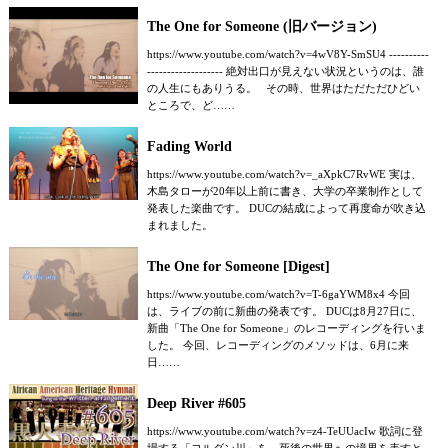
The One for Someone (旧バージョン)
https://www.youtube.com/watch?v=4wV8Y-SmSU4 ----------
------------------- 絶対出口が見えない状況というのは、誰
の人生にもありうる。 その時、世界はただただひどい
ところで、ど……
Fading World
https://www.youtube.com/watch?v=_aXpkC7RvWE 実は、
木島タローが20年以上前に書き、大学の卒業制作として
発表した楽曲です。 DUCの結成によって再度命が吹き込
まれました。
The One for Someone [Digest]
https://www.youtube.com/watch?v=T-6gaYWM8x4 今回
は、ライブの前に新曲の発表です。 DUCは8月27日に、
新曲「The One for Someone」のレコーディングを行いま
した。 今回、レコーディングのメソッドは、6月に来
日……
Deep River #605
https://www.youtube.com/watch?v=z4-TeUUacIw 歌詞に登