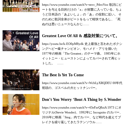
https://www.youtube.com/watch?v=mvc_PdroVoo 歌詞にビ
ートを与える目的だけの「a」が頻繁に入っている。ちょ
うど日本語の「あよいしょ」の「あ」の役割に近い。 そ
のために歌詞全体がビートをもって軽快であるし、「死
ぬのは悪いニュースなんかじ……
Greatest Love Of All & 感染対策について。
https://youtu.be/k-EO0pM8ydk 史上最強と言われたボクシ
ングヘビー級チャンピオン、モハメド・アリを描いた
1977年の映画「The Greatest」のテーマ曲。 1985年にホ
イットニー・ヒューストンによってカバーされて再ヒッ
トした。 ……
The Best Is Yet To Come
https://www.youtube.com/watch?v=WcbLyXRQDEU 00年代
初頭の、ゴスペルの大ヒットナンバー。
Don’t You Worry ‘Bout A Thing by S.Wonder
https://www.youtube.com/watch?v=43eFzrQ8ziA 1973 にオ
リジナル(Stevie Wonder)、1992年に Incognito のカバー、
2016年に映画「Sing」内でカバー、など時代を超えてブ
レイクを繰り返してきたラテンソウル……