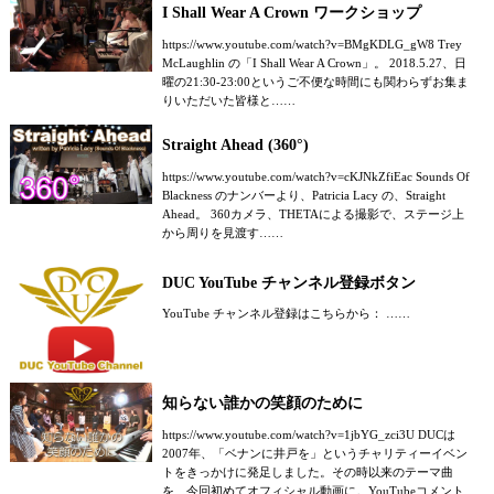
I Shall Wear A Crown ワークショップ
https://www.youtube.com/watch?v=BMgKDLG_gW8 Trey
McLaughlin の「I Shall Wear A Crown」。 2018.5.27、日
曜の21:30-23:00というご不便な時間にも関わらずお集ま
りいただいた皆様と……
Straight Ahead (360°)
https://www.youtube.com/watch?v=cKJNkZfiEac Sounds Of
Blackness のナンバーより、Patricia Lacy の、Straight
Ahead。 360カメラ、THETAによる撮影で、ステージ上
から周りを見渡す……
DUC YouTube チャンネル登録ボタン
YouTube チャンネル登録はこちらから： ……
知らない誰かの笑顔のために
https://www.youtube.com/watch?v=1jbYG_zci3U DUCは
2007年、「ベナンに井戸を」というチャリティーイベン
トをきっかけに発足しました。その時以来のテーマ曲
を、今回初めてオフィシャル動画に。YouTubeコメント