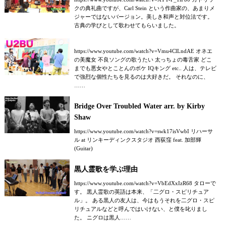
クの典礼曲ですが、Carl Stein という作曲家の、あまりメ
ジャーではないバージョン。美しき和声と対位法です。
古典の学びとして歌わせてもらいました。
https://www.youtube.com/watch?v=Vmu4ClLndAE オネエ
の美魔女 不良ソングの歌うたい 太っちょの毒舌家 どこ
までも悪女やとことんのボケ IQキング etc.. 人は、テレビ
で強烈な個性たちを見るのは大好きだ。 それなのに、
……
Bridge Over Troubled Water arr. by Kirby
Shaw
https://www.youtube.com/watch?v=swk17isVwbI リハーサ
ル at リンキーディンクスタジオ 西荻窪 feat. 加部輝
(Guitar)
黒人霊歌を学ぶ理由
https://www.youtube.com/watch?v=VbEdXxIzR68 タローで
す。 黒人霊歌の英語は本来、「二グロ・スピリチュア
ル」。 ある黒人の友人は、今はもうそれを二グロ・スピ
リチュアルなどと呼んではいけない、と僕を叱りまし
た。 ニグロは黒人……