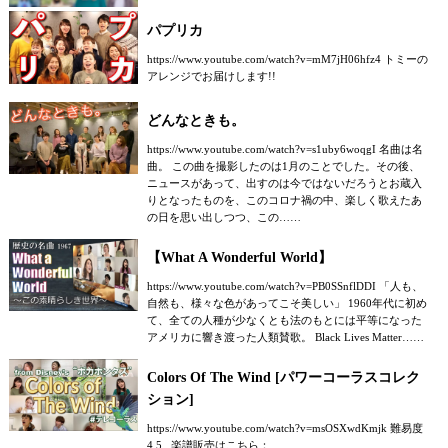
パプリカ
https://www.youtube.com/watch?v=mM7jH06hfz4 トミーの
アレンジでお届けします!!
どんなときも。
https://www.youtube.com/watch?v=s1uby6woqgI 名曲は名
曲。 この曲を撮影したのは1月のことでした。その後、
ニュースがあって、出すのは今ではないだろうとお蔵入
りとなったものを、このコロナ禍の中、楽しく歌えたあ
の日を思い出しつつ、この……
【What A Wonderful World】
https://www.youtube.com/watch?v=PB0SSnflDDI 「人も、
自然も、様々な色があってこそ美しい」 1960年代に初め
て、全ての人種が少なくとも法のもとには平等になった
アメリカに響き渡った人類賛歌。 Black Lives Matter……
Colors Of The Wind [パワーコーラスコレク
ション]
https://www.youtube.com/watch?v=msOSXwdKmjk 難易度
4.5 楽譜販売はこちら：