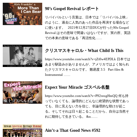
90’s Gospel Revival レポート
リバイバルという言葉は、日本では「リバイバル上映」
のように、過去に人気のあった作品を再演する場合など
に使います。 2021年12月27日DUCが行った90s Gospel
Revival はその意味で間違いはないですが、実の所、英語
での本来の意味である「再活性化……
クリスマスキャロル・What Child Is This
https://www.youtube.com/watch?v=jZt0w4EPDLk 日本では
あまり馴染みがありませんが、アメリカではよく知られ
たクリスマスキャロルです。 難易度 3.5 Part files &
Instrumental ……
Expect Your Miracle ゴスペル名盤
https://www.youtube.com/watch?v=P92reogHmQQ 何も持
っていなくても、論理的にどんなに絶望的な状態であっ
ても、目に見えない力を信じ、非論理的な助けが起こ
る。そしてそれは日々起こることだから、自分は当然そ
れに期待して生きている。 &n……
Ain’t-a That Good News #592