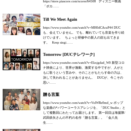
https://store.piascore.com/scores/64508 ディズニー映画
「ポカ……
Till We Meet Again
https://www.youtube.com/watch?v=MH0dCAcuP44 DUC
も、会えていません。 でも、離れていても音楽を作り続
けています。 ちょっと研修中の新人の顔も出てきま
す。 Keep singi……
Tomorrow [DUCテレワーク]
https://www.youtube.com/watch?v=Ekxjgdad_W0 新型コロ
ナ肺炎により、世界が激動、激変する中ですが、人がと
もに歌うという営みや、そのことがもたらす命の力は、
決して失われることがありません。 DUCが、今こその
思い……
贈る言葉
https://www.youtube.com/watch?v=VolWRe0md_w ポップ
な楽曲の*パワーコーラスアレンジを、「DUC Studio」と
して複数回にわたってお届けします。 第一回目は海援隊/
武田鉄矢さんの不朽の名作「贈る言葉」。 「金八先
生……