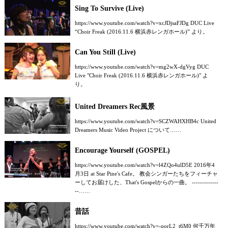
Sing To Survive (Live)
https://www.youtube.com/watch?v=xcJDjsaFJDg DUC Live
“Choir Freak (2016.11.6 横浜赤レンガホール)” より。
Can You Still (Live)
https://www.youtube.com/watch?v=mg2wX-dgVyg DUC
Live "Choir Freak (2016.11.6 横浜赤レンガホール)" よ
り。
United Dreamers Rec風景
https://www.youtube.com/watch?v=SCZWAHXHB4c United
Dreamers Music Video Project について……
Encourage Yourself (GOSPEL)
https://www.youtube.com/watch?v=l4ZQo4ulD5E 2016年4
月3日 at Star Pine's Cafe。 教会シンガーたちをフィーチャ
ーしてお届けした、That's Gospelからの一曲。 -------------
--……
昔話
https://www.youtube.com/watch?v=-qorL2_t6M0 何千万年