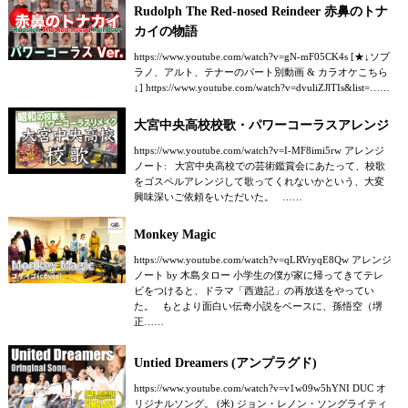
Rudolph The Red-nosed Reindeer 赤鼻のトナ
カイの物語
https://www.youtube.com/watch?v=gN-mF05CK4s [★↓ソプ
ラノ、アルト、テナーのパート別動画 & カラオケこちら
↓] https://www.youtube.com/watch?v=dvuliZJlTIs&list=……
大宮中央高校校歌・パワーコーラスアレンジ
https://www.youtube.com/watch?v=I-MF8imi5rw アレンジ
ノート: 大宮中央高校での芸術鑑賞会にあたって、校歌
をゴスペルアレンジして歌ってくれないかという、大変
興味深いご依頼をいただいた。 ……
Monkey Magic
https://www.youtube.com/watch?v=qLRVryqE8Qw アレンジ
ノート by 木島タロー 小学生の僕が家に帰ってきてテレ
ビをつけると、ドラマ「西遊記」の再放送をやってい
た。 もとより面白い伝奇小説をベースに、孫悟空（堺
正……
Untied Dreamers (アンプラグド)
https://www.youtube.com/watch?v=v1w09w5hYNI DUC オ
リジナルソング。 (米) ジョン・レノン・ソングライティ