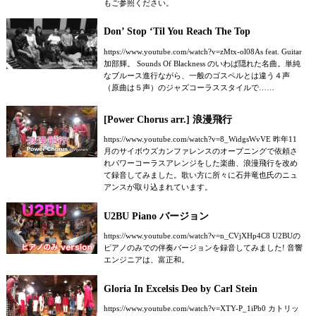
もご参照ください。
Don’ Stop ‘Til You Reach The Top
https://www.youtube.com/watch?v=zMtx-ol08As feat. Guitar
加部輝。 Sounds Of Blackness のいわば隠れた名曲。単純
なブルース進行ながら、一般のゴスペルとは違う４声
（原曲は５声）のジャズコーラススタイルで……
[Power Chorus arr.] 浪漫飛行
https://www.youtube.com/watch?v=8_WidgsWvVE 昨年11
月のサイボウズカンファレンスのオープニングで依頼さ
れパワーコーラスアレンジをした楽曲、浪漫飛行を改め
て録音してみました。歌い方に所々に石井竜也氏のニュ
アンスが取り込まれています。
U2BU Piano バージョン
https://www.youtube.com/watch?v=n_CVjXHp4C8 U2BUの
ピアノのみでの伴奏バージョンを録音してみました! 音響
エンジニアは、富正和。
Gloria In Excelsis Deo by Carl Stein
https://www.youtube.com/watch?v=XTY-P_1iPb0 カトリッ