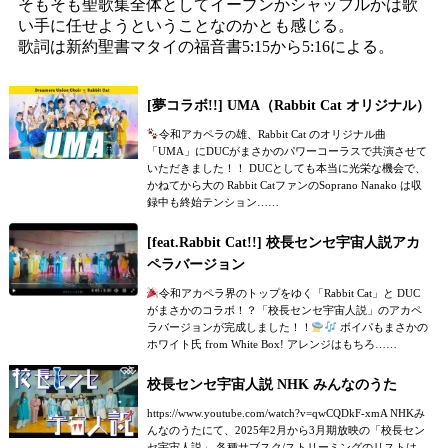
そもそも聖歌集全体としてイーブンかシャッフルかは歌
い手に任せようということなのかとも感じる。
歌詞は新約聖書マタイの福音書5:15から5:16による。
[夢コラボ!!] UMA（Rabbit Cat オリジナル）
令和アカペラの雄、Rabbit Cat のオリジナル曲
「UMA」にDUCがまさかのパワーコーラスで共演させて
いただきました！！ DUCとしても本当に光栄な機会で、
かねてから大の Rabbit CatファンのSoprano Nanako は収
録中も終始テンション……
[feat.Rabbit Cat!!] 校長センセ宇宙人説アカ
ペラバージョン
令和アカペラ界のトップをゆく「Rabbit Cat」と DUC
がまさかのコラボ！？「校長センセ宇宙人説」のアカペ
ラバージョンが完成しました！！
ボイパもまさかの
ホワイト氏 from White Box! アレンジはもちろ……
校長センセ宇宙人説 NHK みんなのうた
https://www.youtube.com/watch?v=qwCQDkF-xmA NHKみ
んなのうたにて、2025年2月から3月期放映の「校長セン
セ宇宙人説」 各種サブスク/ストリーミングのリストは