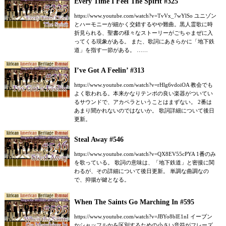
Every Time I Feel The Spirit #325
https://www.youtube.com/watch?v=TvVx_7wYlSo ユニゾン
とハーモニーが細かく交錯するやや難曲。黒人霊歌に時
折見られる、聖書の様々なストーリーがごちゃまぜに入
ってくる現象がある。 また、歌詞にあきらかに「地下鉄
道」を指す一節がある。 ……
I’ve Got A Feelin’ #313
https://www.youtube.com/watch?v=rHlg6vdoiOA 教会でも
よく歌われる。本来かなりテンポの良い楽器がついてい
るサウンドで、アカペラということはまずない。 2番は
あまり聞かれないのではないか。 歌詞詳細について後日
更新。
Steal Away #546
https://www.youtube.com/watch?v=QX8EV55cPYA 1番のみ
を歌っている。 歌詞の意味は、「地下鉄道」と密接に関
わるが、その詳細について後日更新。 単調な曲調なの
で、抑揚が鍵となる。
When The Saints Go Marching In #595
https://www.youtube.com/watch?v=JBYo8blE1nI イーブン
かシャッフルかを区別するための小さい音符がフレーズ