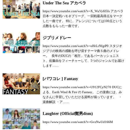
Under The Sea アカペラ
https://www.youtube.com/watch?v=X_WuVy6l5Is アカペラ
日本一決定戦ハモネプリーグ、一回戦最高得点をマーク
した一曲です。 特に、アレンジについては100点という
点数をもらった一曲です。
ジブリメドレー
https://www.youtube.com/watch?v=oHrLrNfgtP0 スタジオ
ジブリの映画の感動を呼び戻すテーマ曲５曲のメドレ
ー。 長年のDUCの「相方」であるパーカッショニス
ト、佐藤由をフィーチャーして、5つのジャンルでお届け
します……
[パワコレ ] Fantasy
https://www.youtube.com/watch?v=U912FCyN270 DUCに
よる、Earth Wind & Fire の Fantasy。 この楽曲には、み
なさんに学習していただける資料が揃っています。 ・
楽曲解説 ・ア……
Laughter (Official髭男dism)
https://www.youtube.com/watch?v=GvzNwUd166M