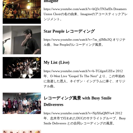
Imagine
https://www.youtube.com/watch?v=hQ3cTN3afDs Dreamers
Union Choirの名の由来、Imagineのアコースティックアレ
ンジメント。
Star People レコーディング
https://www.youtube.com/watch?v=7m_tjIMhi3Q オリジナ
ル曲、Star Peopleのレコーディング風景。
My List (Live)
https://www.youtube.com/watch?v=b-TCdgmUZEw 2012
年、O-West Live "Gospel To The Next" より、この年始め
に急逝した恩人、ネイザン・イングラムに捧ぐ、オリジ
ナル曲。
レコーディング風景 with Busy Smile
Delivereres
https://www.youtube.com/watch?v=NjiX6aQMVw4 2012
年、志木市で行われたDUCのサテライトグループ、Busy
Smile Deliverers との合同レコーディングの風景。