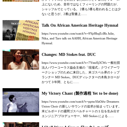
上にないため、音符ではなくフィーリングの問題だが、
シャッフルでとっている。 2番も3番も歌われることは少
ないと思うが、2番は聖書上……
Talk On African American Heritage Hymnal
https://www.youtube.com/watch?v=9YpHhqEclRs Julie,
Nika, and Taro talk on AAHH, African American Heritage
Hymnal.
Changes: MD Stokes feat. DUC
https://www.youtube.com/watch?v=7YtmfIj3CWs 一般社団
法人パワーコーラス協会主催の「現場式」クワイアーワ
ークショップのために来日した、米ゴスペル界のトップ
ランナー MD Stokes。DUCディレクターの木島タローが
かつて３年間、ともに……
My Victory Chant (製作過程 Yet to be done)
https://www.youtube.com/watch?v=pptscSJaOdw Dreamers
Union Choir の新しいサウンドの追求が始まっています。
米ビルボードの週間ゴスペルチャートの１位を生み出す
エンジニア/プロデューサー、MD Stokes による……