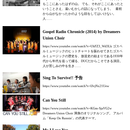
もここにあったはずの山。 でも、それがここにあったと
いうことさえ、遠いむかしの話になってしまう。 最初
から山がなかったかのような顔をしてはいけない。
人……
Gospel Radio Chronicle (2014) by Dreamers
Union Choir
https://www.youtube.com/watch?v=UhFZ3_Wd3Lk ゴスペ
ルミュージックのヒットチャートを賑わせてきたゴスペ
ルミュージックの歴史を、放送史の始まりである1930年
代から年代を追って綴る、DUCだからこそできる演目。
人が苦しみの中を生き……
Sing To Survive!! 予告
https://www.youtube.com/watch?v=IJvjNx21Uew
Can You Still
https://www.youtube.com/watch?v=KGm-SjaVG2w
Dreamers Union Choir 渾身のオリジナルソング。 アルバ
ム「Keep On Runnin'」の代表テーマ。