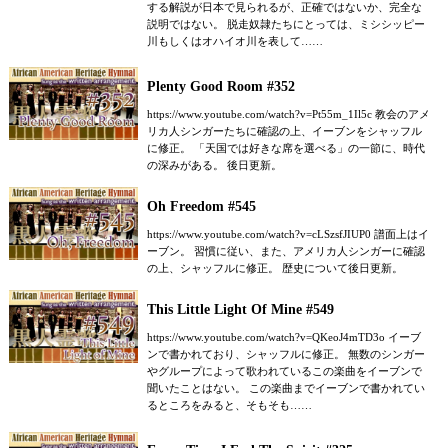
する解説が日本で見られるが、正確ではないか、完全な
説明ではない。 脱走奴隷たちにとっては、ミシシッピー
川もしくはオハイオ川を表して……
Plenty Good Room #352
https://www.youtube.com/watch?v=Pt55m_1Il5c 教会のアメ
リカ人シンガーたちに確認の上、イーブンをシャッフル
に修正。 「天国では好きな席を選べる」の一節に、時代
の深みがある。 後日更新。
Oh Freedom #545
https://www.youtube.com/watch?v=cLSzsfJIUP0 譜面上はイ
ーブン。 習慣に従い、また、アメリカ人シンガーに確認
の上、シャッフルに修正。 歴史について後日更新。
This Little Light Of Mine #549
https://www.youtube.com/watch?v=QKeoJ4mTD3o イーブ
ンで書かれており、シャッフルに修正。 無数のシンガー
やグループによって歌われているこの楽曲をイーブンで
聞いたことはない。 この楽曲までイーブンで書かれてい
るところをみると、そもそも……