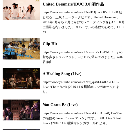
United Dreamers/[DUC 3.0]初作品
https://www.youtube.com/watch?v=TOj5WKJPkH8 DUC初
となる「正規ミュージックビデオ」United Dreamers。
2016年5月から７月にかけてレコーディングを行い、６月
に撮影を行いました。 リハーサルの過程で初めて、DUC
の……
Clip Hit
https://www.youtube.com/watch?v=ir-nxVTmPNU Korg の
持ち歩きドラムセット、Clip Hitで遊んでみました。with
佐藤由
A Healing Song (Live)
https://www.youtube.com/watch?v=_qX6LLnJDCo DUC
Live “Choir Freak (2016.11.6 横浜赤レンガホール)” よ
り。
You Gotta Be (Live)
https://www.youtube.com/watch?v=c-FkuU1En4Q Des'Ree
の名曲のPower Chorus アレンジです。 DUC Live “Choir
Freak (2016.11.6 横浜赤レンガホール)” より。