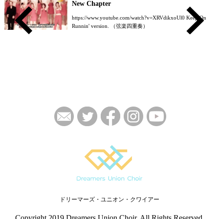
New Chapter
https://www.youtube.com/watch?v=XRVdikxoUl0 Keep On
Runnin' version. （弦楽四重奏）
ドリーマーズ・ユニオン・クワイアー
Copyright 2019 Dreamers Union Choir. All Rights Reserved.