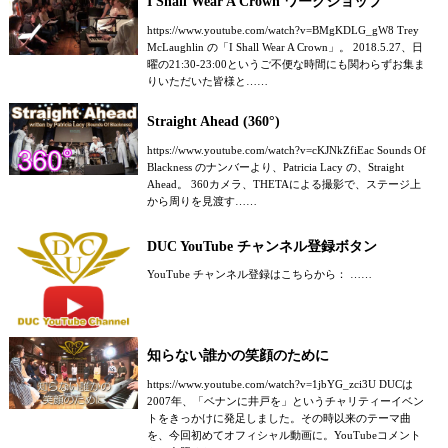
I Shall Wear A Crown ワークショップ
https://www.youtube.com/watch?v=BMgKDLG_gW8 Trey
McLaughlin の「I Shall Wear A Crown」。 2018.5.27、日
曜の21:30-23:00というご不便な時間にも関わらずお集ま
りいただいた皆様と……
Straight Ahead (360°)
https://www.youtube.com/watch?v=cKJNkZfiEac Sounds Of
Blackness のナンバーより、Patricia Lacy の、Straight
Ahead。 360カメラ、THETAによる撮影で、ステージ上
から周りを見渡す……
DUC YouTube チャンネル登録ボタン
YouTube チャンネル登録はこちらから： ……
知らない誰かの笑顔のために
https://www.youtube.com/watch?v=1jbYG_zci3U DUCは
2007年、「ベナンに井戸を」というチャリティーイベン
トをきっかけに発足しました。その時以来のテーマ曲
を、今回初めてオフィシャル動画に。YouTubeコメント