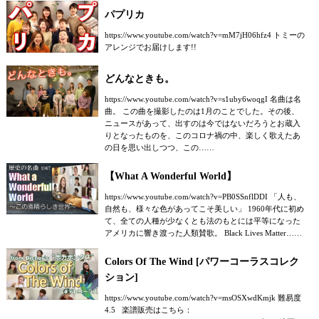
パプリカ
https://www.youtube.com/watch?v=mM7jH06hfz4 トミーの
アレンジでお届けします!!
どんなときも。
https://www.youtube.com/watch?v=s1uby6woqgI 名曲は名
曲。 この曲を撮影したのは1月のことでした。その後、
ニュースがあって、出すのは今ではないだろうとお蔵入
りとなったものを、このコロナ禍の中、楽しく歌えたあ
の日を思い出しつつ、この……
【What A Wonderful World】
https://www.youtube.com/watch?v=PB0SSnflDDI 「人も、
自然も、様々な色があってこそ美しい」 1960年代に初め
て、全ての人種が少なくとも法のもとには平等になった
アメリカに響き渡った人類賛歌。 Black Lives Matter……
Colors Of The Wind [パワーコーラスコレク
ション]
https://www.youtube.com/watch?v=msOSXwdKmjk 難易度
4.5 楽譜販売はこちら：