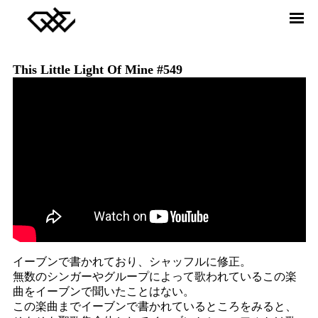
DREAMERS UNION CHOIR
ABOUT
MEMBER
This Little Light Of Mine #549
RELEASE
VIDEO
NEWS
CONTACT
Twitter
facebook
Instagram
YouTube
SONG JOURNEY
イーブンで書かれており、シャッフルに修正。
無数のシンガーやグループによって歌われているこの楽
曲をイーブンで聞いたことはない。
この楽曲までイーブンで書かれているところをみると、