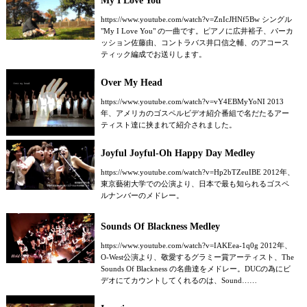
My I Love You
https://www.youtube.com/watch?v=ZnIcJHNf5Bw シングル
"My I Love You" の一曲です。ピアノに広井裕子、パーカ
ッション佐藤由、コントラバス井口信之輔、のアコース
ティック編成でお送りします。
Over My Head
https://www.youtube.com/watch?v=vY4EBMyYoNI 2013
年、アメリカのゴスペルビデオ紹介番組で名だたるアー
ティスト達に挟まれて紹介されました。
Joyful Joyful-Oh Happy Day Medley
https://www.youtube.com/watch?v=Hp2bTZeuIBE 2012年、
東京藝術大学での公演より、日本で最も知られるゴスペ
ルナンバーのメドレー。
Sounds Of Blackness Medley
https://www.youtube.com/watch?v=IAKEea-1q0g 2012年、
O-West公演より、敬愛するグラミー賞アーティスト、The
Sounds Of Blackness の名曲達をメドレー。DUCの為にビ
デオにてカウントしてくれるのは、Sound……