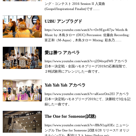
ング・コンテスト 2016 Session II 入賞曲
(Gospel/Inspirational Finalist)です……
U2BU アンプラグド
https://www.youtube.com/watch?v=Ov9Ego4l7jw Words &
Music by 木島タロー (DUC) Percussion: 佐藤由 Recording:
富正和（M-Aqua）, 木島タロー Mixing: 彩糸乃……
愛は勝つ アカペラ
https://www.youtube.com/watch?v=j2D4ivptIW0 アカペラ
日本一決定戦・全国ハモネプリーグ2019の応募段階で、
２時試験用にアレンジした一曲です。
Yah Yah Yah アカペラ
https://www.youtube.com/watch?v=aKworOrn2EI アカペラ
日本一決定戦ハモネプリーグ2019にて、決勝戦で3位を記
録した一曲です。
The One for Someone(試聴)
https://www.youtube.com/watch?v=JBbN1zpIOEc ニューシ
ングル The One for Someone 試聴 6/28 リリース!! オリジ
ナルシングル 配信リスト https://linkco.re/c……