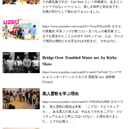
クの典礼曲ですが、Carl Stein という作曲家の、あまりメ
ジャーではないバージョン。美しき和声と対位法です。
古典の学びとして歌わせてもらいました。
https://www.youtube.com/watch?v=Vmu4ClLndAE オネエ
の美魔女 不良ソングの歌うたい 太っちょの毒舌家 どこ
までも悪女やとことんのボケ IQキング etc.. 人は、テレビ
で強烈な個性たちを見るのは大好きだ。 それなのに、
……
Bridge Over Troubled Water arr. by Kirby
Shaw
https://www.youtube.com/watch?v=swk17isVwbI リハーサ
ル at リンキーディンクスタジオ 西荻窪 feat. 加部輝
(Guitar)
黒人霊歌を学ぶ理由
https://www.youtube.com/watch?v=VbEdXxIzR68 タローで
す。 黒人霊歌の英語は本来、「二グロ・スピリチュア
ル」。 ある黒人の友人は、今はもうそれを二グロ・スピ
リチュアルなどと呼んではいけない、と僕を叱りまし
た。 ニグロは黒人……