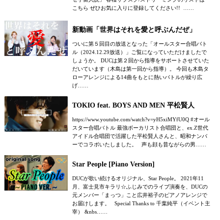
こちら ぜひお気に入りに登録してください!! ……
新動画「世界はそれを愛と呼ぶんだぜ」
ついに第５回目の放送となった「オールスター合唱バト
ル（2024.12.29放送）」ご覧になっていただけましたで
しょうか。 DUCは第２回から指導をサポートさせていた
だいています（木島は第一回から指導）。 今回も木島タ
ローアレンジによる14曲をもとに熱いバトルが繰り広
げ……
TOKIO feat. BOYS AND MEN 平松賢人
https://www.youtube.com/watch?v=yH5xiMYfU0Q #オール
スター合唱バトル 最強ボーカリスト合唱団と、ex.Z世代
アイドル合唱団で活躍した平松賢人さんと、昭和ナンバ
ーでコラボいたしました。 声も顔も昔ながらの男……
Star People [Piano Version]
DUCが歌い続けるオリジナル、Star People。 2021年11
月、富士見市キラリ☆ふじみでのライブ演奏を、DUCの
元メンバー「まっつ」こと広井裕子のピアノアレンジで
お届けします。 Special Thanks to 千葉純平（イベント主
宰） &nbs……