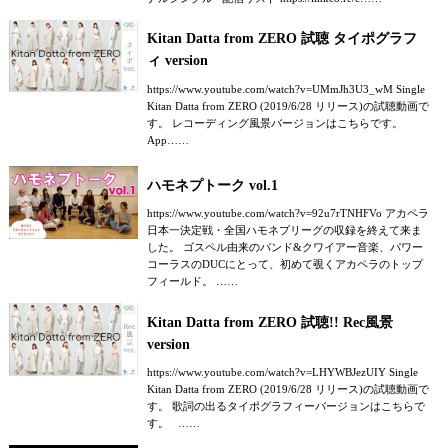
Kitan Datta from ZERO 試聴 タイポグラフ
ィ version
https://www.youtube.com/watch?v=UMmJh3U3_wM Single
Kitan Datta from ZERO (2019/6/28 リリース)の試聴動画で
す。 レコーディング風景バージョンはこちらです。
App……
ハモネプトーク vol.1
https://www.youtube.com/watch?v=92u7rTNHFVo アカペラ
日本一決定戦・全国ハモネプリーグの収録を終えて来ま
した。 ゴスペル由来のバンド&クワイアー音楽、パワー
コーラスのDUCにとって、初めて覗くアカペラのトップ
フィールド。 ……
Kitan Datta from ZERO 試聴!! Rec風景
version
https://www.youtube.com/watch?v=LHYWBJezUIY Single
Kitan Datta from ZERO (2019/6/28 リリース)の試聴動画で
す。 歌詞の出るタイポグラフィーバージョンはこちらで
す。 ……