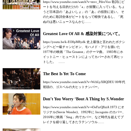
https://www.youtube.com/watch?v=mvc_PdroVoo 歌詞にビ
ートを与える目的だけの「a」が頻繁に入っている。ちょ
うど日本語の「あよいしょ」の「あ」の役割に近い。 そ
のために歌詞全体がビートをもって軽快であるし、「死
ぬのは悪いニュースなんかじ……
Greatest Love Of All & 感染対策について。
https://youtu.be/k-EO0pM8ydk 史上最強と言われたボクシ
ングヘビー級チャンピオン、モハメド・アリを描いた
1977年の映画「The Greatest」のテーマ曲。 1985年にホ
イットニー・ヒューストンによってカバーされて再ヒッ
トした。 ……
The Best Is Yet To Come
https://www.youtube.com/watch?v=WcbLyXRQDEU 00年代
初頭の、ゴスペルの大ヒットナンバー。
Don’t You Worry ‘Bout A Thing by S.Wonder
https://www.youtube.com/watch?v=43eFzrQ8ziA 1973 にオ
リジナル(Stevie Wonder)、1992年に Incognito のカバー、
2016年に映画「Sing」内でカバー、など時代を超えてブ
レイクを繰り返してきたラテンソウル……