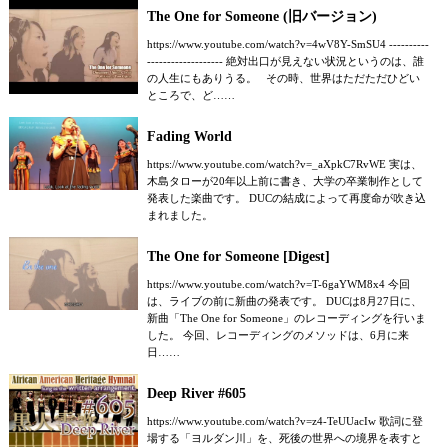
The One for Someone (旧バージョン)
https://www.youtube.com/watch?v=4wV8Y-SmSU4 ----------
------------------- 絶対出口が見えない状況というのは、誰
の人生にもありうる。 その時、世界はただただひどい
ところで、ど……
Fading World
https://www.youtube.com/watch?v=_aXpkC7RvWE 実は、
木島タローが20年以上前に書き、大学の卒業制作として
発表した楽曲です。 DUCの結成によって再度命が吹き込
まれました。
The One for Someone [Digest]
https://www.youtube.com/watch?v=T-6gaYWM8x4 今回
は、ライブの前に新曲の発表です。 DUCは8月27日に、
新曲「The One for Someone」のレコーディングを行いま
した。 今回、レコーディングのメソッドは、6月に来
日……
Deep River #605
https://www.youtube.com/watch?v=z4-TeUUacIw 歌詞に登
場する「ヨルダン川」を、死後の世界への境界を表すと