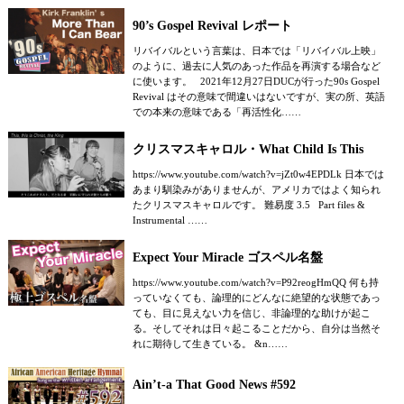
90’s Gospel Revival レポート
リバイバルという言葉は、日本では「リバイバル上映」
のように、過去に人気のあった作品を再演する場合など
に使います。 2021年12月27日DUCが行った90s Gospel
Revival はその意味で間違いはないですが、実の所、英語
での本来の意味である「再活性化……
クリスマスキャロル・What Child Is This
https://www.youtube.com/watch?v=jZt0w4EPDLk 日本では
あまり馴染みがありませんが、アメリカではよく知られ
たクリスマスキャロルです。 難易度 3.5 Part files &
Instrumental ……
Expect Your Miracle ゴスペル名盤
https://www.youtube.com/watch?v=P92reogHmQQ 何も持
っていなくても、論理的にどんなに絶望的な状態であっ
ても、目に見えない力を信じ、非論理的な助けが起こ
る。そしてそれは日々起こることだから、自分は当然そ
れに期待して生きている。 &n……
Ain’t-a That Good News #592