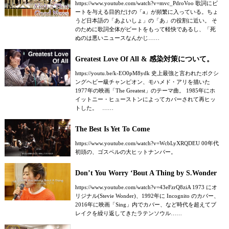
https://www.youtube.com/watch?v=mvc_PdroVoo 歌詞にビ
ートを与える目的だけの「a」が頻繁に入っている。ちょ
うど日本語の「あよいしょ」の「あ」の役割に近い。 そ
のために歌詞全体がビートをもって軽快であるし、「死
ぬのは悪いニュースなんかじ……
Greatest Love Of All & 感染対策について。
https://youtu.be/k-EO0pM8ydk 史上最強と言われたボクシ
ングヘビー級チャンピオン、モハメド・アリを描いた
1977年の映画「The Greatest」のテーマ曲。 1985年にホ
イットニー・ヒューストンによってカバーされて再ヒッ
トした。 ……
The Best Is Yet To Come
https://www.youtube.com/watch?v=WcbLyXRQDEU 00年代
初頭の、ゴスペルの大ヒットナンバー。
Don’t You Worry ‘Bout A Thing by S.Wonder
https://www.youtube.com/watch?v=43eFzrQ8ziA 1973 にオ
リジナル(Stevie Wonder)、1992年に Incognito のカバー、
2016年に映画「Sing」内でカバー、など時代を超えてブ
レイクを繰り返してきたラテンソウル……