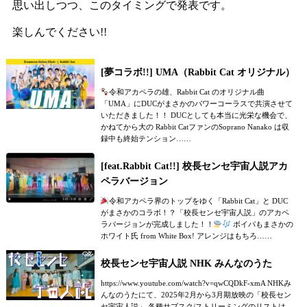
思い出しつつ、このタイミングで発表です。
楽しんでください!!
[夢コラボ!!] UMA（Rabbit Cat オリジナル）
令和アカペラの雄、Rabbit Cat のオリジナル曲
「UMA」にDUCがまさかのパワーコーラスで共演させて
いただきました！！ DUCとしても本当に光栄な機会で、
かねてから大の Rabbit CatファンのSoprano Nanako は収
録中も終始テンション……
[feat.Rabbit Cat!!] 校長センセ宇宙人説アカ
ペラバージョン
令和アカペラ界のトップをゆく「Rabbit Cat」と DUC
がまさかのコラボ！？「校長センセ宇宙人説」のアカペ
ラバージョンが完成しました！！
ボイパもまさかの
ホワイト氏 from White Box! アレンジはもちろ……
校長センセ宇宙人説 NHK みんなのうた
https://www.youtube.com/watch?v=qwCQDkF-xmA NHKみ
んなのうたにて、2025年2月から3月期放映の「校長セン
セ宇宙人説」 各種サブスク/ストリーミングのリストは