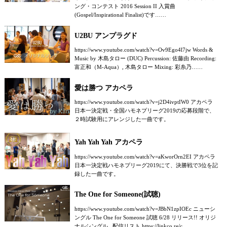
ング・コンテスト 2016 Session II 入賞曲
(Gospel/Inspirational Finalist)です……
U2BU アンプラグド
https://www.youtube.com/watch?v=Ov9Ego4l7jw Words &
Music by 木島タロー (DUC) Percussion: 佐藤由 Recording:
富正和（M-Aqua）, 木島タロー Mixing: 彩糸乃……
愛は勝つ アカペラ
https://www.youtube.com/watch?v=j2D4ivptIW0 アカペラ
日本一決定戦・全国ハモネプリーグ2019の応募段階で、
２時試験用にアレンジした一曲です。
Yah Yah Yah アカペラ
https://www.youtube.com/watch?v=aKworOrn2EI アカペラ
日本一決定戦ハモネプリーグ2019にて、決勝戦で3位を記
録した一曲です。
The One for Someone(試聴)
https://www.youtube.com/watch?v=JBbN1zpIOEc ニューシ
ングル The One for Someone 試聴 6/28 リリース!! オリジ
ナルシングル 配信リスト https://linkco.re/c……