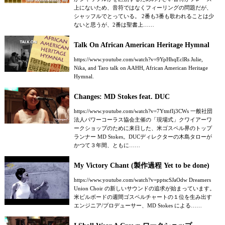
上にないため、音符ではなくフィーリングの問題だが、
シャッフルでとっている。 2番も3番も歌われることは少
ないと思うが、2番は聖書上……
Talk On African American Heritage Hymnal
https://www.youtube.com/watch?v=9YpHhqEclRs Julie,
Nika, and Taro talk on AAHH, African American Heritage
Hymnal.
Changes: MD Stokes feat. DUC
https://www.youtube.com/watch?v=7YtmfIj3CWs 一般社団
法人パワーコーラス協会主催の「現場式」クワイアーワ
ークショップのために来日した、米ゴスペル界のトップ
ランナー MD Stokes。DUCディレクターの木島タローが
かつて３年間、ともに……
My Victory Chant (製作過程 Yet to be done)
https://www.youtube.com/watch?v=pptscSJaOdw Dreamers
Union Choir の新しいサウンドの追求が始まっています。
米ビルボードの週間ゴスペルチャートの１位を生み出す
エンジニア/プロデューサー、MD Stokes による……