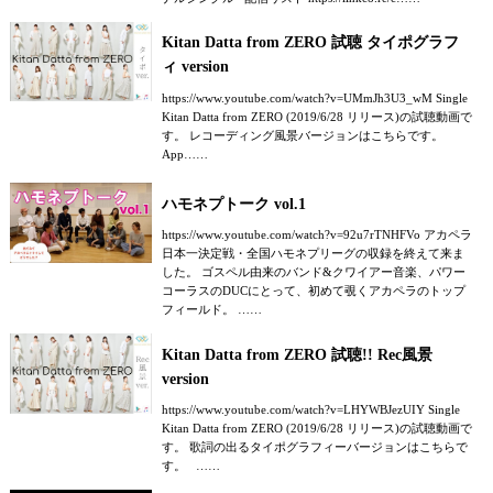
Kitan Datta from ZERO 試聴 タイポグラフ
ィ version
https://www.youtube.com/watch?v=UMmJh3U3_wM Single
Kitan Datta from ZERO (2019/6/28 リリース)の試聴動画で
す。 レコーディング風景バージョンはこちらです。
App……
ハモネプトーク vol.1
https://www.youtube.com/watch?v=92u7rTNHFVo アカペラ
日本一決定戦・全国ハモネプリーグの収録を終えて来ま
した。 ゴスペル由来のバンド&クワイアー音楽、パワー
コーラスのDUCにとって、初めて覗くアカペラのトップ
フィールド。 ……
Kitan Datta from ZERO 試聴!! Rec風景
version
https://www.youtube.com/watch?v=LHYWBJezUIY Single
Kitan Datta from ZERO (2019/6/28 リリース)の試聴動画で
す。 歌詞の出るタイポグラフィーバージョンはこちらで
す。 ……