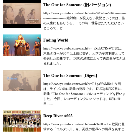
The One for Someone (旧バージョン)
https://www.youtube.com/watch?v=4wV8Y-SmSU4 ----------
------------------- 絶対出口が見えない状況というのは、誰
の人生にもありうる。 その時、世界はただただひどい
ところで、ど……
Fading World
https://www.youtube.com/watch?v=_aXpkC7RvWE 実は、
木島タローが20年以上前に書き、大学の卒業制作として
発表した楽曲です。 DUCの結成によって再度命が吹き込
まれました。
The One for Someone [Digest]
https://www.youtube.com/watch?v=T-6gaYWM8x4 今回
は、ライブの前に新曲の発表です。 DUCは8月27日に、
新曲「The One for Someone」のレコーディングを行いま
した。 今回、レコーディングのメソッドは、6月に来
日……
Deep River #605
https://www.youtube.com/watch?v=z4-TeUUacIw 歌詞に登
場する「ヨルダン川」を、死後の世界への境界を表すと