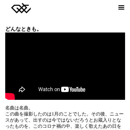
DREAMERS UNION CHOIR
ABOUT
MEMBER
どんなときも。
RELEASE
VIDEO
NEWS
CONTACT
Twitter
facebook
Instagram
YouTube
SONG JOURNEY
名曲は名曲。
この曲を撮影したのは1月のことでした。その後、ニュー
スがあって、出すのは今ではないだろうとお蔵入りとな
ったものを、このコロナ禍の中、楽しく歌えたあの日を