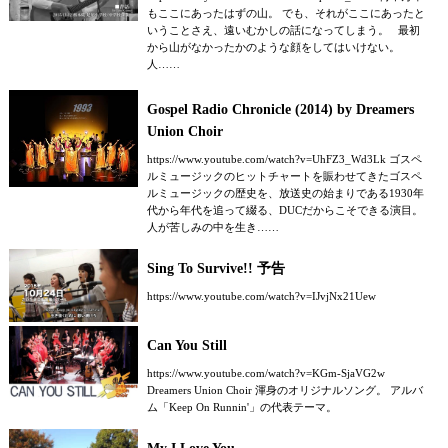
もここにあったはずの山。 でも、それがここにあったと
いうことさえ、遠いむかしの話になってしまう。 最初
から山がなかったかのような顔をしてはいけない。
人……
Gospel Radio Chronicle (2014) by Dreamers
Union Choir
https://www.youtube.com/watch?v=UhFZ3_Wd3Lk ゴスペ
ルミュージックのヒットチャートを賑わせてきたゴスペ
ルミュージックの歴史を、放送史の始まりである1930年
代から年代を追って綴る、DUCだからこそできる演目。
人が苦しみの中を生き……
Sing To Survive!! 予告
https://www.youtube.com/watch?v=IJvjNx21Uew
Can You Still
https://www.youtube.com/watch?v=KGm-SjaVG2w
Dreamers Union Choir 渾身のオリジナルソング。 アルバ
ム「Keep On Runnin'」の代表テーマ。