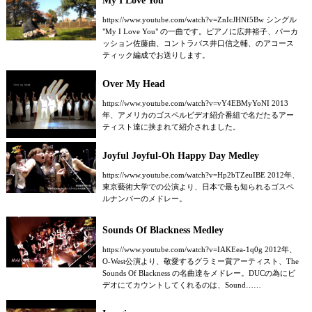
My I Love You
https://www.youtube.com/watch?v=ZnIcJHNf5Bw シングル
"My I Love You" の一曲です。ピアノに広井裕子、パーカ
ッション佐藤由、コントラバス井口信之輔、のアコース
ティック編成でお送りします。
Over My Head
https://www.youtube.com/watch?v=vY4EBMyYoNI 2013
年、アメリカのゴスペルビデオ紹介番組で名だたるアー
ティスト達に挟まれて紹介されました。
Joyful Joyful-Oh Happy Day Medley
https://www.youtube.com/watch?v=Hp2bTZeuIBE 2012年、
東京藝術大学での公演より、日本で最も知られるゴスペ
ルナンバーのメドレー。
Sounds Of Blackness Medley
https://www.youtube.com/watch?v=IAKEea-1q0g 2012年、
O-West公演より、敬愛するグラミー賞アーティスト、The
Sounds Of Blackness の名曲達をメドレー。DUCの為にビ
デオにてカウントしてくれるのは、Sound……