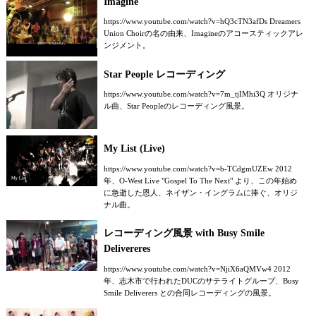
Imagine
https://www.youtube.com/watch?v=hQ3cTN3afDs Dreamers
Union Choirの名の由来、Imagineのアコースティックアレ
ンジメント。
Star People レコーディング
https://www.youtube.com/watch?v=7m_tjIMhi3Q オリジナ
ル曲、Star Peopleのレコーディング風景。
My List (Live)
https://www.youtube.com/watch?v=b-TCdgmUZEw 2012
年、O-West Live "Gospel To The Next" より、この年始め
に急逝した恩人、ネイザン・イングラムに捧ぐ、オリジ
ナル曲。
レコーディング風景 with Busy Smile
Delivereres
https://www.youtube.com/watch?v=NjiX6aQMVw4 2012
年、志木市で行われたDUCのサテライトグループ、Busy
Smile Deliverers との合同レコーディングの風景。