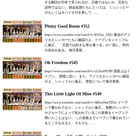
する解説が日本で見られるが、正確ではないか、完全な
説明ではない。 脱走奴隷たちにとっては、ミシシッピー
川もしくはオハイオ川を表して……
Plenty Good Room #352
https://www.youtube.com/watch?v=Pt55m_1Il5c 教会のアメ
リカ人シンガーたちに確認の上、イーブンをシャッフル
に修正。 「天国では好きな席を選べる」の一節に、時代
の深みがある。 後日更新。
Oh Freedom #545
https://www.youtube.com/watch?v=cLSzsfJIUP0 譜面上はイ
ーブン。 習慣に従い、また、アメリカ人シンガーに確認
の上、シャッフルに修正。 歴史について後日更新。
This Little Light Of Mine #549
https://www.youtube.com/watch?v=QKeoJ4mTD3o イーブ
ンで書かれており、シャッフルに修正。 無数のシンガー
やグループによって歌われているこの楽曲をイーブンで
聞いたことはない。 この楽曲までイーブンで書かれてい
るところをみると、そもそも……