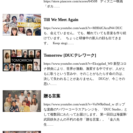
https://store.piascore.com/scores/64508 ディズニー映画
「ポカ……
Till We Meet Again
https://www.youtube.com/watch?v=MH0dCAcuP44 DUC
も、会えていません。 でも、離れていても音楽を作り続
けています。 ちょっと研修中の新人の顔も出てきま
す。 Keep singi……
Tomorrow [DUCテレワーク]
https://www.youtube.com/watch?v=Ekxjgdad_W0 新型コロ
ナ肺炎により、世界が激動、激変する中ですが、人がと
もに歌うという営みや、そのことがもたらす命の力は、
決して失われることがありません。 DUCが、今こその
思い……
贈る言葉
https://www.youtube.com/watch?v=VolWRe0md_w ポップ
な楽曲の*パワーコーラスアレンジを、「DUC Studio」と
して複数回にわたってお届けします。 第一回目は海援隊/
武田鉄矢さんの不朽の名作「贈る言葉」。 「金八先
生……