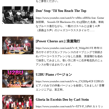
もご参照ください。
Don’ Stop ‘Til You Reach The Top
https://www.youtube.com/watch?v=zMtx-ol08As feat. Guitar
加部輝。 Sounds Of Blackness のいわば隠れた名曲。単純
なブルース進行ながら、一般のゴスペルとは違う４声
（原曲は５声）のジャズコーラススタイルで……
[Power Chorus arr.] 浪漫飛行
https://www.youtube.com/watch?v=8_WidgsWvVE 昨年11
月のサイボウズカンファレンスのオープニングで依頼さ
れパワーコーラスアレンジをした楽曲、浪漫飛行を改め
て録音してみました。歌い方に所々に石井竜也氏のニュ
アンスが取り込まれています。
U2BU Piano バージョン
https://www.youtube.com/watch?v=n_CVjXHp4C8 U2BUの
ピアノのみでの伴奏バージョンを録音してみました! 音響
エンジニアは、富正和。
Gloria In Excelsis Deo by Carl Stein
https://www.youtube.com/watch?v=XTY-P_1iPb0 カトリッ