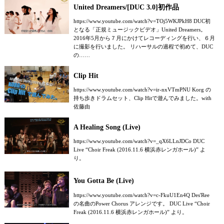
United Dreamers/[DUC 3.0]初作品
https://www.youtube.com/watch?v=TOj5WKJPkH8 DUC初
となる「正規ミュージックビデオ」United Dreamers。
2016年5月から７月にかけてレコーディングを行い、６月
に撮影を行いました。 リハーサルの過程で初めて、DUC
の……
Clip Hit
https://www.youtube.com/watch?v=ir-nxVTmPNU Korg の
持ち歩きドラムセット、Clip Hitで遊んでみました。with
佐藤由
A Healing Song (Live)
https://www.youtube.com/watch?v=_qX6LLnJDCo DUC
Live “Choir Freak (2016.11.6 横浜赤レンガホール)” よ
り。
You Gotta Be (Live)
https://www.youtube.com/watch?v=c-FkuU1En4Q Des'Ree
の名曲のPower Chorus アレンジです。 DUC Live “Choir
Freak (2016.11.6 横浜赤レンガホール)” より。