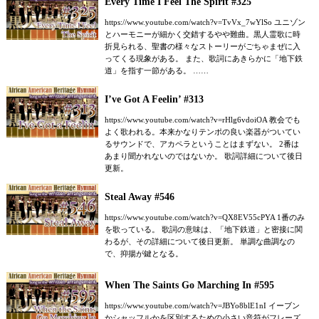
Every Time I Feel The Spirit #325
https://www.youtube.com/watch?v=TvVx_7wYlSo ユニゾン
とハーモニーが細かく交錯するやや難曲。黒人霊歌に時
折見られる、聖書の様々なストーリーがごちゃまぜに入
ってくる現象がある。 また、歌詞にあきらかに「地下鉄
道」を指す一節がある。 ……
I’ve Got A Feelin’ #313
https://www.youtube.com/watch?v=rHlg6vdoiOA 教会でも
よく歌われる。本来かなりテンポの良い楽器がついてい
るサウンドで、アカペラということはまずない。 2番は
あまり聞かれないのではないか。 歌詞詳細について後日
更新。
Steal Away #546
https://www.youtube.com/watch?v=QX8EV55cPYA 1番のみ
を歌っている。 歌詞の意味は、「地下鉄道」と密接に関
わるが、その詳細について後日更新。 単調な曲調なの
で、抑揚が鍵となる。
When The Saints Go Marching In #595
https://www.youtube.com/watch?v=JBYo8blE1nI イーブン
かシャッフルかを区別するための小さい音符がフレーズ