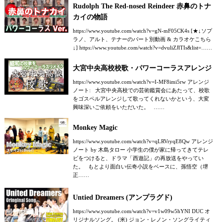
Rudolph The Red-nosed Reindeer 赤鼻のトナ
カイの物語
https://www.youtube.com/watch?v=gN-mF05CK4s [★↓ソプ
ラノ、アルト、テナーのパート別動画 & カラオケこちら
↓] https://www.youtube.com/watch?v=dvuliZJlTIs&list=……
大宮中央高校校歌・パワーコーラスアレンジ
https://www.youtube.com/watch?v=I-MF8imi5rw アレンジ
ノート: 大宮中央高校での芸術鑑賞会にあたって、校歌
をゴスペルアレンジして歌ってくれないかという、大変
興味深いご依頼をいただいた。 ……
Monkey Magic
https://www.youtube.com/watch?v=qLRVryqE8Qw アレンジ
ノート by 木島タロー 小学生の僕が家に帰ってきてテレ
ビをつけると、ドラマ「西遊記」の再放送をやってい
た。 もとより面白い伝奇小説をベースに、孫悟空（堺
正……
Untied Dreamers (アンプラグド)
https://www.youtube.com/watch?v=v1w09w5hYNI DUC オ
リジナルソング。 (米) ジョン・レノン・ソングライティ