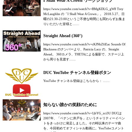
I Shall Wear A Crown ワークショップ
https://www.youtube.com/watch?v=BMgKDLG_gW8 Trey
McLaughlin の「I Shall Wear A Crown」。 2018.5.27、日
曜の21:30-23:00というご不便な時間にも関わらずお集ま
りいただいた皆様と……
Straight Ahead (360°)
https://www.youtube.com/watch?v=cKJNkZfiEac Sounds Of
Blackness のナンバーより、Patricia Lacy の、Straight
Ahead。 360カメラ、THETAによる撮影で、ステージ上
から周りを見渡す……
DUC YouTube チャンネル登録ボタン
YouTube チャンネル登録はこちらから： ……
知らない誰かの笑顔のために
https://www.youtube.com/watch?v=1jbYG_zci3U DUCは
2007年、「ベナンに井戸を」というチャリティーイベン
トをきっかけに発足しました。その時以来のテーマ曲
を、今回初めてオフィシャル動画に。YouTubeコメント