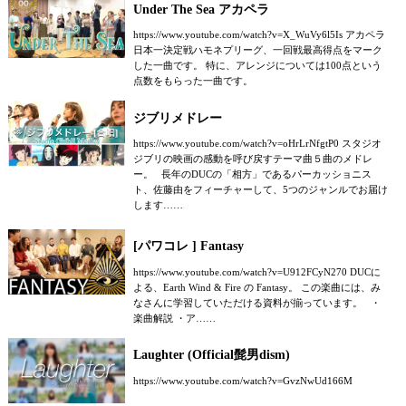
Under The Sea アカペラ
https://www.youtube.com/watch?v=X_WuVy6l5Is アカペラ
日本一決定戦ハモネプリーグ、一回戦最高得点をマーク
した一曲です。 特に、アレンジについては100点という
点数をもらった一曲です。
ジブリメドレー
https://www.youtube.com/watch?v=oHrLrNfgtP0 スタジオ
ジブリの映画の感動を呼び戻すテーマ曲５曲のメドレ
ー。 長年のDUCの「相方」であるパーカッショニス
ト、佐藤由をフィーチャーして、5つのジャンルでお届け
します……
[パワコレ ] Fantasy
https://www.youtube.com/watch?v=U912FCyN270 DUCに
よる、Earth Wind & Fire の Fantasy。 この楽曲には、み
なさんに学習していただける資料が揃っています。 ・
楽曲解説 ・ア……
Laughter (Official髭男dism)
https://www.youtube.com/watch?v=GvzNwUd166M