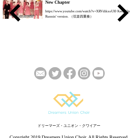
New Chapter
https://www.youtube.com/watch?v=XRVdikxoUl0 Keep On
Runnin' version. （弦楽四重奏）
ドリーマーズ・ユニオン・クワイアー
Copyright 2019 Dreamers Union Choir. All Rights Reserved.