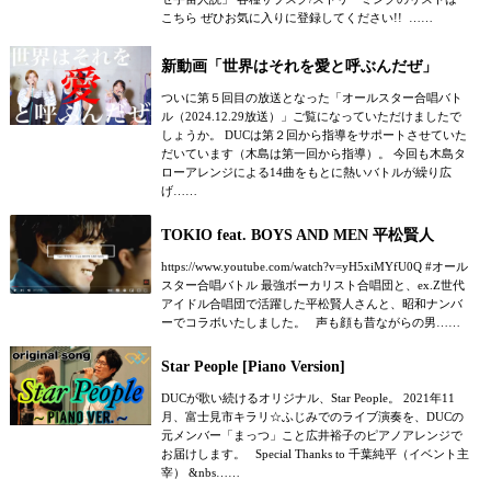
こちら ぜひお気に入りに登録してください!! ……
新動画「世界はそれを愛と呼ぶんだぜ」
ついに第５回目の放送となった「オールスター合唱バト
ル（2024.12.29放送）」ご覧になっていただけましたで
しょうか。 DUCは第２回から指導をサポートさせていた
だいています（木島は第一回から指導）。 今回も木島タ
ローアレンジによる14曲をもとに熱いバトルが繰り広
げ……
TOKIO feat. BOYS AND MEN 平松賢人
https://www.youtube.com/watch?v=yH5xiMYfU0Q #オール
スター合唱バトル 最強ボーカリスト合唱団と、ex.Z世代
アイドル合唱団で活躍した平松賢人さんと、昭和ナンバ
ーでコラボいたしました。 声も顔も昔ながらの男……
Star People [Piano Version]
DUCが歌い続けるオリジナル、Star People。 2021年11
月、富士見市キラリ☆ふじみでのライブ演奏を、DUCの
元メンバー「まっつ」こと広井裕子のピアノアレンジで
お届けします。 Special Thanks to 千葉純平（イベント主
宰） &nbs……