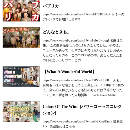
パプリカ
https://www.youtube.com/watch?v=mM7jH06hfz4 トミーの
アレンジでお届けします!!
どんなときも。
https://www.youtube.com/watch?v=s1uby6woqgI 名曲は名
曲。 この曲を撮影したのは1月のことでした。その後、
ニュースがあって、出すのは今ではないだろうとお蔵入
りとなったものを、このコロナ禍の中、楽しく歌えたあ
の日を思い出しつつ、この……
【What A Wonderful World】
https://www.youtube.com/watch?v=PB0SSnflDDI 「人も、
自然も、様々な色があってこそ美しい」 1960年代に初め
て、全ての人種が少なくとも法のもとには平等になった
アメリカに響き渡った人類賛歌。 Black Lives Matter……
Colors Of The Wind [パワーコーラスコレク
ション]
https://www.youtube.com/watch?v=msOSXwdKmjk 難易度
4.5 楽譜販売はこちら：