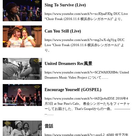
Sing To Survive (Live)
https://www.youtube.com/watch?v=xcJDjsaFJDg DUC Live
“Choir Freak (2016.11.6 横浜赤レンガホール)” より。
Can You Still (Live)
https://www.youtube.com/watch?v=mg2wX-dgVyg DUC
Live "Choir Freak (2016.11.6 横浜赤レンガホール)" よ
り。
United Dreamers Rec風景
https://www.youtube.com/watch?v=SCZWAHXHB4c United
Dreamers Music Video Project について……
Encourage Yourself (GOSPEL)
https://www.youtube.com/watch?v=l4ZQo4ulD5E 2016年4
月3日 at Star Pine's Cafe。 教会シンガーたちをフィーチャ
ーしてお届けした、That's Gospelからの一曲。 -------------
--……
昔話
https://www.youtube.com/watch?v=-qorL2_t6M0 何千万年