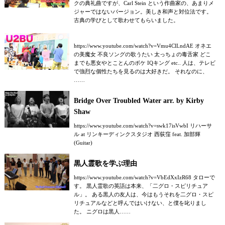
クの典礼曲ですが、Carl Stein という作曲家の、あまりメ
ジャーではないバージョン。美しき和声と対位法です。
古典の学びとして歌わせてもらいました。
https://www.youtube.com/watch?v=Vmu4ClLndAE オネエ
の美魔女 不良ソングの歌うたい 太っちょの毒舌家 どこ
までも悪女やとことんのボケ IQキング etc.. 人は、テレビ
で強烈な個性たちを見るのは大好きだ。 それなのに、
……
Bridge Over Troubled Water arr. by Kirby
Shaw
https://www.youtube.com/watch?v=swk17isVwbI リハーサ
ル at リンキーディンクスタジオ 西荻窪 feat. 加部輝
(Guitar)
黒人霊歌を学ぶ理由
https://www.youtube.com/watch?v=VbEdXxIzR68 タローで
す。 黒人霊歌の英語は本来、「二グロ・スピリチュア
ル」。 ある黒人の友人は、今はもうそれを二グロ・スピ
リチュアルなどと呼んではいけない、と僕を叱りまし
た。 ニグロは黒人……