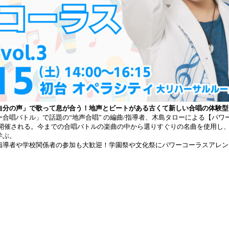
自分の声」で歌って息が合う！地声とビートがある古くて新しい合唱の体験型
唱バトル」で話題の“地声合唱” の編曲/指導者、木島タローによる【パワーコー
にて開催される。今までの合唱バトルの楽曲の中から選りすぐりの名曲を使用し
学ぶ。
指導者や学校関係者の参加も大歓迎！学園祭や文化祭にパワーコーラスアレン