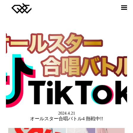
DREAMERS UNION CHOIR
ABOUT
MEMBER
RELEASE
VIDEO
NEWS
CONTACT
Twitter
facebook
Instagram
YouTube
SONG JOURNEY
2024.4.21
オールスター合唱バトル4 熱戦中!!