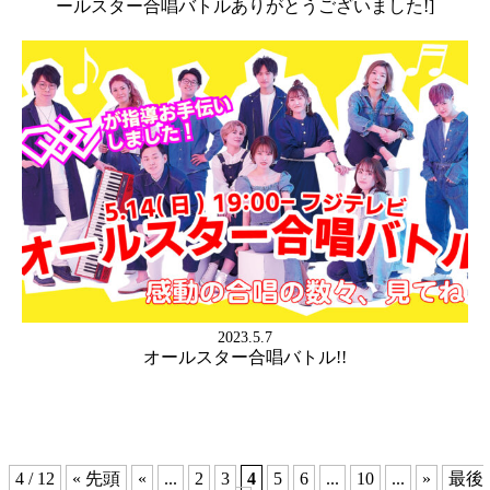
ールスター合唱バトルありがとうございました!]
2023.5.7
オールスター合唱バトル!!
4 / 12
« 先頭
«
...
2
3
4
5
6
...
10
...
»
最後