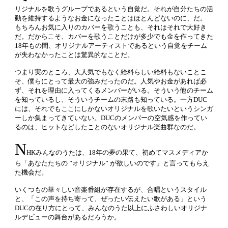
リジナルを歌うグループであるという自覚だ。それが自分たちの活
動を維持するようなお金になったことはほとんどないのに、だ。
もちろんお気に入りのカバーを歌うことも、それはそれで大好き
だ。だからこそ、カバーを歌うことだけが多少でも金を作ってきた
18年もの間、オリジナルアーティストであるという自覚をチーム
が失わなかったことは驚異的なことだ。
つまり実のところ、大人気でもなく給料らしい給料もないことこ
そ、僕らにとって最大の強みだったのだ。人気やお金があれば必
ず、それを理由に入ってくるメンバーがいる。そういう他のチーム
を知っているし、そういうチームの末路も知っている。一方DUC
には、それでもここにしかないオリジナルを歌いたいというシンガ
ーしか集まってきていない。DUCのメンバーの空気感を作ってい
るのは、ヒットなどしたことのないオリジナル楽曲群なのだ。
N
HKみんなのうたは、18年の夢の果て、初めてマスメディアか
ら「あなたたちの ”オリジナル” が欲しいのです」と言ってもらえ
た機会だ。
いくつもの華々しい音楽番組が存在するが、合唱というスタイル
と、「この声を持ち寄って、ぜったい伝えたい歌がある」という
DUCの在り方にとって、みんなのうた以上にふさわしいオリジナ
ルデビューの舞台があるだろうか。