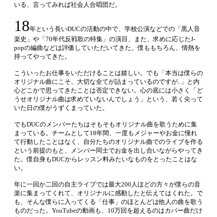
いる、言ってみれば社会人合唱団だ。
18
年という長いDUCの活動の中で、学校公演などでの「黒人音
楽史」や「70年代反戦歌の特集」の演目、また、求めに応じたJ-
popの編曲などは評価していただいてきた。僕ももちろん、情熱を
持ってやってきた。
こういったお仕事をいただけることは嬉しい。でも「本当は僕らの
オリジナル曲にこそ、大切な全てが詰まっているのですが..」と内
心どこかで思ってきたことは否定できない。心の底には小さく「ど
うせオリジナル曲は求めていないんでしょう」という、若く尖って
いた日の僕がうずくまっていた。
でもDUCのメンバーたちはそもそもオリジナル曲を歌うために集
まっている。チームとして18年間、一度もメジャーやお金に憧れ
て行動したことはなく、自分たちのオリジナル曲でのライブを作る
という前提のもと、メンバー同士でお金を出し合いながらやってき
た。僕自身もDUCからレッスン料みたいなものをとったことはな
い。
年に一回か二回の自主ライブでは最大200人ほどの方々が僕らの音
楽に集まってくれて、オリジナルに感動したと伝えてはくれた。で
も、そんな僕らに入ってくる「仕事」のほとんどは他人の曲を歌う
ものだった。YouTubeの動画も、10万回を超えるのはカバー曲だけ