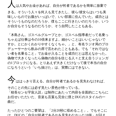
人
は人気やお金があれば、自分が何者であるかを簡単に放棄で
きる。そういう人々を何人も見てきたし、彼ら/彼女らはいつも美
味しいものでお腹がいっぱいで、いい部屋に住んでいた。成功とは
そういうものなのだろうか、僕もここに行きたいのだろうか、いつ
か自分もそうなるのだろうか、そう自問したこともある。
「木島さん。ゴスペルグループとか、ゴスペル指導者だって名乗っ
ちゃえば仕事は今の10倍来ますよ。細かいことはいいじゃないで
すか。とにかくわかりやすくなくちゃ。」と、有名ラジオ局のプロ
デューサーから飲みの席で言われたこともある。でも「それではな
い者を名乗ること」でお金が入ることを成功だとは思えなかった。
偽物で大きくなったら偽物の自分を信じる人々と支え合うジェンガ
の1ブロックになる。とりあえず大きくだけなって後で本当の自分
になろうという「いち抜けた」は、実際にはできない。
今
ははっきり言える。自分が何者であるかを見失わなければ、
そのことの先には必ず見たい景色が待っている。
「校長センセ宇宙人説」は制作にあたって内容を全面的にこちらに
お任せいただいた、音楽も言葉も完全に僕とDUCのスタイルの一
曲だ。
たったひとつのご要望は、「2分20秒に収めること」。でもそこに
は、DUCの「自分が何者であるかを見失わなかった18年」が詰ま