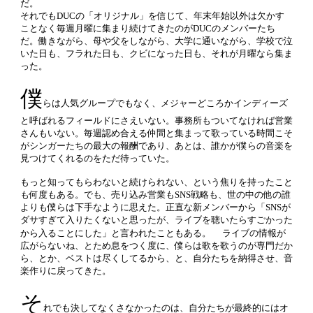
だ。
それでもDUCの「オリジナル」を信じて、年末年始以外は欠かす
ことなく毎週月曜に集まり続けてきたのがDUCのメンバーたち
だ。働きながら、母や父をしながら、大学に通いながら、学校で泣
いた日も、フラれた日も、クビになった日も、それが月曜なら集ま
った。
僕
らは人気グループでもなく、メジャーどころかインディーズ
と呼ばれるフィールドにさえいない。事務所もついてなければ営業
さんもいない。毎週認め合える仲間と集まって歌っている時間こそ
がシンガーたちの最大の報酬であり、あとは、誰かが僕らの音楽を
見つけてくれるのをただ待っていた。
もっと知ってもらわないと続けられない、という焦りを持ったこと
も何度もある。でも、売り込み営業もSNS戦略も、世の中の他の誰
よりも僕らは下手なように思えた。正直な新メンバーから「SNSが
ダサすぎて入りたくないと思ったが、ライブを聴いたらすごかった
から入ることにした」と言われたこともある。 ライブの情報が
広がらないね、とため息をつく度に、僕らは歌を歌うのが専門だか
ら、とか、ベストは尽くしてるから、と、自分たちを納得させ、音
楽作りに戻ってきた。
そ
れでも決してなくさなかったのは、自分たちが最終的にはオ