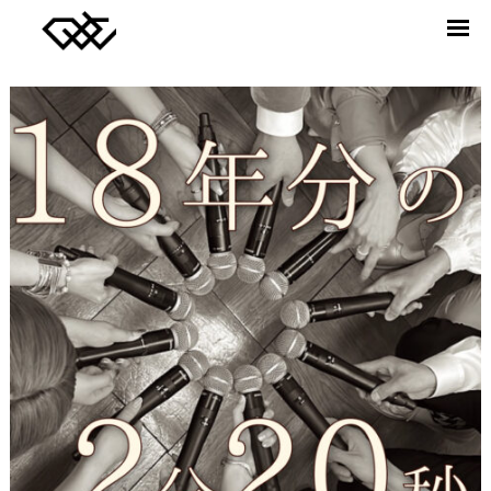
DREAMERS UNION CHOIR
ABOUT
MEMBER
RELEASE
VIDEO
NEWS
CONTACT
Twitter
facebook
Instagram
YouTube
SONG JOURNEY