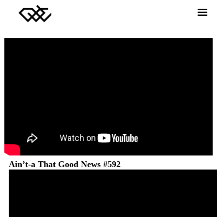
DREAMERS UNION CHOIR
ABOUT
MEMBER
RELEASE
VIDEO
NEWS
CONTACT
Twitter
facebook
Instagram
Ain’t-a That Good News #592
YouTube
SONG JOURNEY