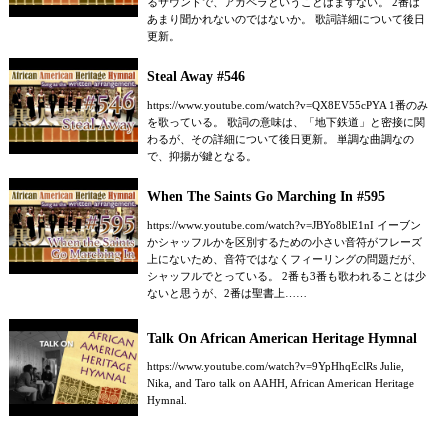
るサウンドで、アカペラということはまずない。 2番は
あまり聞かれないのではないか。 歌詞詳細について後日
更新。
Steal Away #546
https://www.youtube.com/watch?v=QX8EV55cPYA 1番のみ
を歌っている。 歌詞の意味は、「地下鉄道」と密接に関
わるが、その詳細について後日更新。 単調な曲調なの
で、抑揚が鍵となる。
When The Saints Go Marching In #595
https://www.youtube.com/watch?v=JBYo8blE1nI イーブン
かシャッフルかを区別するための小さい音符がフレーズ
上にないため、音符ではなくフィーリングの問題だが、
シャッフルでとっている。 2番も3番も歌われることは少
ないと思うが、2番は聖書上……
Talk On African American Heritage Hymnal
https://www.youtube.com/watch?v=9YpHhqEclRs Julie,
Nika, and Taro talk on AAHH, African American Heritage
Hymnal.