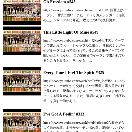
Oh Freedom #545
https://www.youtube.com/watch?v=cLSzsfJIUP0 譜面上はイ
ーブン。 習慣に従い、また、アメリカ人シンガーに確認
の上、シャッフルに修正。 歴史について後日更新。
This Little Light Of Mine #549
https://www.youtube.com/watch?v=QKeoJ4mTD3o イーブ
ンで書かれており、シャッフルに修正。 無数のシンガー
やグループによって歌われているこの楽曲をイーブンで
聞いたことはない。 この楽曲までイーブンで書かれてい
るところをみると、そもそも……
Every Time I Feel The Spirit #325
https://www.youtube.com/watch?v=TvVx_7wYlSo ユニゾン
とハーモニーが細かく交錯するやや難曲。黒人霊歌に時
折見られる、聖書の様々なストーリーがごちゃまぜに入
ってくる現象がある。 また、歌詞にあきらかに「地下鉄
道」を指す一節がある。 ……
I’ve Got A Feelin’ #313
https://www.youtube.com/watch?v=rHlg6vdoiOA 教会でも
よく歌われる。本来かなりテンポの良い楽器がついてい