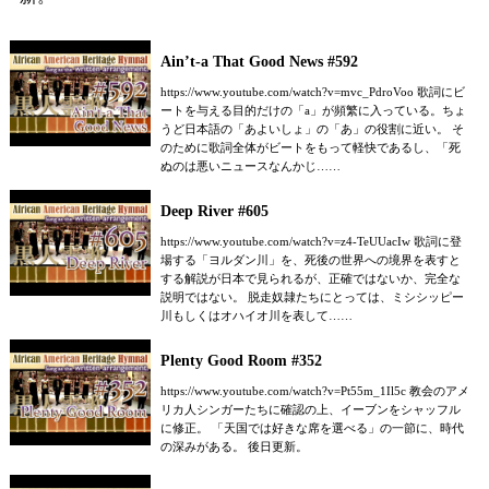
Ain’t-a That Good News #592
https://www.youtube.com/watch?v=mvc_PdroVoo 歌詞にビ
ートを与える目的だけの「a」が頻繁に入っている。ちょ
うど日本語の「あよいしょ」の「あ」の役割に近い。 そ
のために歌詞全体がビートをもって軽快であるし、「死
ぬのは悪いニュースなんかじ……
Deep River #605
https://www.youtube.com/watch?v=z4-TeUUacIw 歌詞に登
場する「ヨルダン川」を、死後の世界への境界を表すと
する解説が日本で見られるが、正確ではないか、完全な
説明ではない。 脱走奴隷たちにとっては、ミシシッピー
川もしくはオハイオ川を表して……
Plenty Good Room #352
https://www.youtube.com/watch?v=Pt55m_1Il5c 教会のアメ
リカ人シンガーたちに確認の上、イーブンをシャッフル
に修正。 「天国では好きな席を選べる」の一節に、時代
の深みがある。 後日更新。