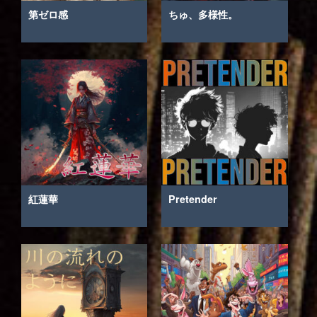
第ゼロ感
ちゅ、多様性。
紅蓮華
Pretender