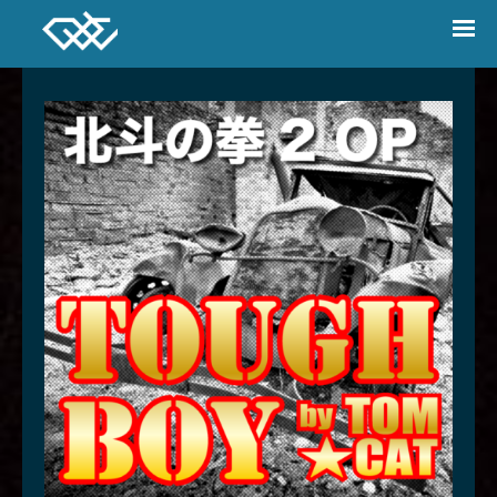
DREAMERS UNION CHOIR
ABOUT
MEMBER
RELEASE
VIDEO
NEWS
CONTACT
Twitter
facebook
Instagram
YouTube
SONG JOURNEY