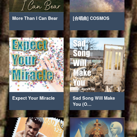
More Than I Can Bear
[合唱曲] COSMOS
Expect Your Miracle
Sad Song Will Make
You (O…