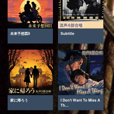
未来予想図II
Subtitle
家に帰ろう
I Don't Want To Miss A
Th…