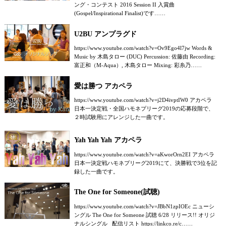
ング・コンテスト 2016 Session II 入賞曲
(Gospel/Inspirational Finalist)です……
U2BU アンプラグド
https://www.youtube.com/watch?v=Ov9Ego4l7jw Words &
Music by 木島タロー (DUC) Percussion: 佐藤由 Recording:
富正和（M-Aqua）, 木島タロー Mixing: 彩糸乃……
愛は勝つ アカペラ
https://www.youtube.com/watch?v=j2D4ivptIW0 アカペラ
日本一決定戦・全国ハモネプリーグ2019の応募段階で、
２時試験用にアレンジした一曲です。
Yah Yah Yah アカペラ
https://www.youtube.com/watch?v=aKworOrn2EI アカペラ
日本一決定戦ハモネプリーグ2019にて、決勝戦で3位を記
録した一曲です。
The One for Someone(試聴)
https://www.youtube.com/watch?v=JBbN1zpIOEc ニューシ
ングル The One for Someone 試聴 6/28 リリース!! オリジ
ナルシングル 配信リスト https://linkco.re/c……