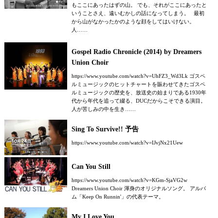
もここにあったはずの山。 でも、それがここにあったと
いうことさえ、遠いむかしの話になってしまう。 最初
から山がなかったかのような顔をしてはいけない。
人……
Gospel Radio Chronicle (2014) by Dreamers
Union Choir
https://www.youtube.com/watch?v=UhFZ3_Wd3Lk ゴスペ
ルミュージックのヒットチャートを賑わせてきたゴスペ
ルミュージックの歴史を、放送史の始まりである1930年
代から年代を追って綴る、DUCだからこそできる演目。
人が苦しみの中を生き……
Sing To Survive!! 予告
https://www.youtube.com/watch?v=IJvjNx21Uew
Can You Still
https://www.youtube.com/watch?v=KGm-SjaVG2w
Dreamers Union Choir 渾身のオリジナルソング。 アルバ
ム「Keep On Runnin'」の代表テーマ。
My I Love You