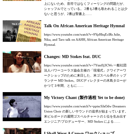
上にないため、音符ではなくフィーリングの問題だが、
シャッフルでとっている。 2番も3番も歌われることは少
ないと思うが、2番は聖書上……
Talk On African American Heritage Hymnal
https://www.youtube.com/watch?v=9YpHhqEclRs Julie,
Nika, and Taro talk on AAHH, African American Heritage
Hymnal.
Changes: MD Stokes feat. DUC
https://www.youtube.com/watch?v=7YtmfIj3CWs 一般社団
法人パワーコーラス協会主催の「現場式」クワイアーワ
ークショップのために来日した、米ゴスペル界のトップ
ランナー MD Stokes。DUCディレクターの木島タローが
かつて３年間、ともに……
My Victory Chant (製作過程 Yet to be done)
https://www.youtube.com/watch?v=pptscSJaOdw Dreamers
Union Choir の新しいサウンドの追求が始まっています。
米ビルボードの週間ゴスペルチャートの１位を生み出す
エンジニア/プロデューサー、MD Stokes による……
I Shall Wear A Crown ワークショップ