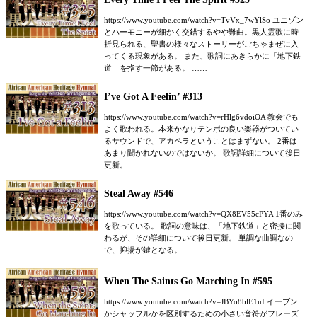
https://www.youtube.com/watch?v=TvVx_7wYlSo ユニゾン
とハーモニーが細かく交錯するやや難曲。黒人霊歌に時
折見られる、聖書の様々なストーリーがごちゃまぜに入
ってくる現象がある。 また、歌詞にあきらかに「地下鉄
道」を指す一節がある。 ……
I’ve Got A Feelin’ #313
https://www.youtube.com/watch?v=rHlg6vdoiOA 教会でも
よく歌われる。本来かなりテンポの良い楽器がついてい
るサウンドで、アカペラということはまずない。 2番は
あまり聞かれないのではないか。 歌詞詳細について後日
更新。
Steal Away #546
https://www.youtube.com/watch?v=QX8EV55cPYA 1番のみ
を歌っている。 歌詞の意味は、「地下鉄道」と密接に関
わるが、その詳細について後日更新。 単調な曲調なの
で、抑揚が鍵となる。
When The Saints Go Marching In #595
https://www.youtube.com/watch?v=JBYo8blE1nI イーブン
かシャッフルかを区別するための小さい音符がフレーズ