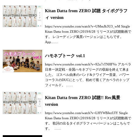
Kitan Datta from ZERO 試聴 タイポグラフ
ィ version
https://www.youtube.com/watch?v=UMmJh3U3_wM Single
Kitan Datta from ZERO (2019/6/28 リリース)の試聴動画で
す。 レコーディング風景バージョンはこちらです。
App……
ハモネプトーク vol.1
https://www.youtube.com/watch?v=92u7rTNHFVo アカペラ
日本一決定戦・全国ハモネプリーグの収録を終えて来ま
した。 ゴスペル由来のバンド&クワイアー音楽、パワー
コーラスのDUCにとって、初めて覗くアカペラのトップ
フィールド。 ……
Kitan Datta from ZERO 試聴!! Rec風景
version
https://www.youtube.com/watch?v=LHYWBJezUIY Single
Kitan Datta from ZERO (2019/6/28 リリース)の試聴動画で
す。 歌詞の出るタイポグラフィーバージョンはこちらで
す。 ……