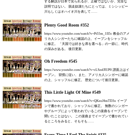
する解説が日本で見られるが、正確ではないか、完全な
説明ではない。 脱走奴隷たちにとっては、ミシシッピー
川もしくはオハイオ川を表して……
Plenty Good Room #352
https://www.youtube.com/watch?v=Pt55m_1Il5c 教会のアメ
リカ人シンガーたちに確認の上、イーブンをシャッフル
に修正。 「天国では好きな席を選べる」の一節に、時代
の深みがある。 後日更新。
Oh Freedom #545
https://www.youtube.com/watch?v=cLSzsfJIUP0 譜面上はイ
ーブン。 習慣に従い、また、アメリカ人シンガーに確認
の上、シャッフルに修正。 歴史について後日更新。
This Little Light Of Mine #549
https://www.youtube.com/watch?v=QKeoJ4mTD3o イーブ
ンで書かれており、シャッフルに修正。 無数のシンガー
やグループによって歌われているこの楽曲をイーブンで
聞いたことはない。 この楽曲までイーブンで書かれてい
るところをみると、そもそも……
Every Time I Feel The Spirit #325