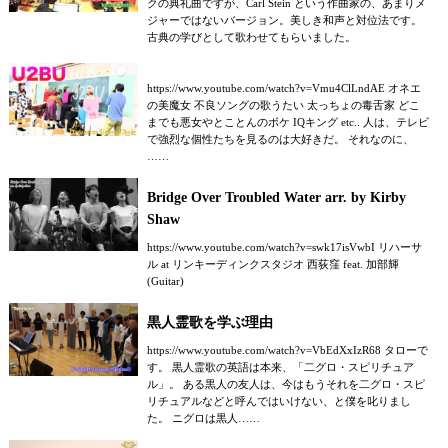
クの典礼曲ですが、Carl Stein という作曲家の、あまりメ
ジャーではないバージョン。美しき和声と対位法です。
古典の学びとして歌わせてもらいました。
https://www.youtube.com/watch?v=Vmu4ClLndAE オネエ
の美魔女 不良ソングの歌うたい 太っちょの毒舌家 どこ
までも悪女やとことんのボケ IQキング etc.. 人は、テレビ
で強烈な個性たちを見るのは大好きだ。 それなのに、
……
Bridge Over Troubled Water arr. by Kirby
Shaw
https://www.youtube.com/watch?v=swk17isVwbI リハーサ
ル at リンキーディンクスタジオ 西荻窪 feat. 加部輝
(Guitar)
黒人霊歌を学ぶ理由
https://www.youtube.com/watch?v=VbEdXxIzR68 タローで
す。 黒人霊歌の英語は本来、「二グロ・スピリチュア
ル」。 ある黒人の友人は、今はもうそれを二グロ・スピ
リチュアルなどと呼んではいけない、と僕を叱りまし
た。 ニグロは黒人……