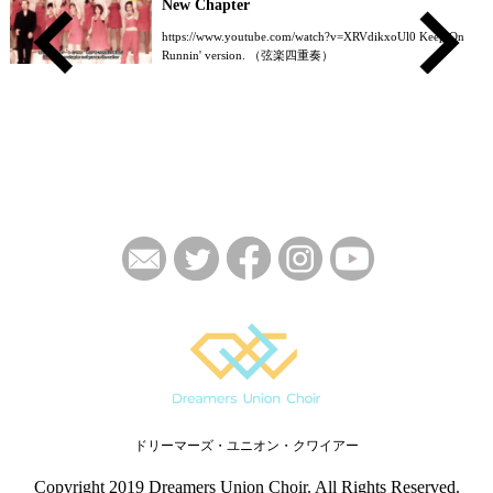
New Chapter
https://www.youtube.com/watch?v=XRVdikxoUl0 Keep On
Runnin' version. （弦楽四重奏）
ドリーマーズ・ユニオン・クワイアー
Copyright 2019 Dreamers Union Choir. All Rights Reserved.