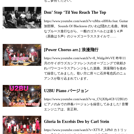
もご参照ください。
Don’ Stop ‘Til You Reach The Top
https://www.youtube.com/watch?v=zMtx-ol08As feat. Guitar
加部輝。 Sounds Of Blackness のいわば隠れた名曲。単純
なブルース進行ながら、一般のゴスペルとは違う４声
（原曲は５声）のジャズコーラススタイルで……
[Power Chorus arr.] 浪漫飛行
https://www.youtube.com/watch?v=8_WidgsWvVE 昨年11
月のサイボウズカンファレンスのオープニングで依頼さ
れパワーコーラスアレンジをした楽曲、浪漫飛行を改め
て録音してみました。歌い方に所々に石井竜也氏のニュ
アンスが取り込まれています。
U2BU Piano バージョン
https://www.youtube.com/watch?v=n_CVjXHp4C8 U2BUの
ピアノのみでの伴奏バージョンを録音してみました! 音響
エンジニアは、富正和。
Gloria In Excelsis Deo by Carl Stein
https://www.youtube.com/watch?v=XTY-P_1iPb0 カトリッ