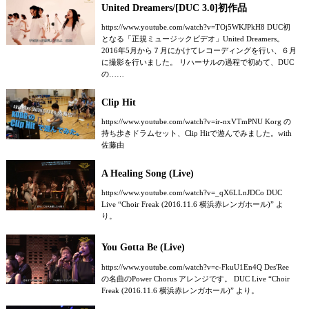
United Dreamers/[DUC 3.0]初作品
https://www.youtube.com/watch?v=TOj5WKJPkH8 DUC初
となる「正規ミュージックビデオ」United Dreamers。
2016年5月から７月にかけてレコーディングを行い、６月
に撮影を行いました。 リハーサルの過程で初めて、DUC
の……
Clip Hit
https://www.youtube.com/watch?v=ir-nxVTmPNU Korg の
持ち歩きドラムセット、Clip Hitで遊んでみました。with
佐藤由
A Healing Song (Live)
https://www.youtube.com/watch?v=_qX6LLnJDCo DUC
Live “Choir Freak (2016.11.6 横浜赤レンガホール)” よ
り。
You Gotta Be (Live)
https://www.youtube.com/watch?v=c-FkuU1En4Q Des'Ree
の名曲のPower Chorus アレンジです。 DUC Live “Choir
Freak (2016.11.6 横浜赤レンガホール)” より。