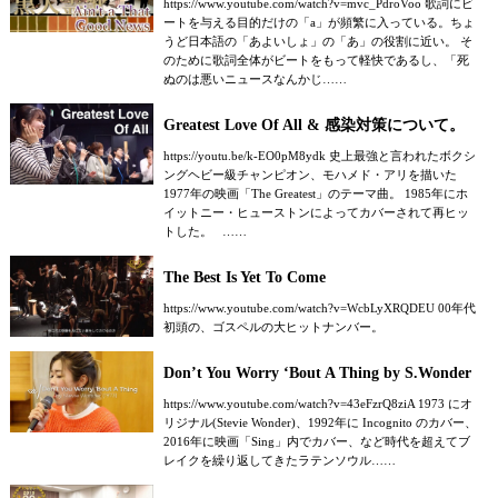
https://www.youtube.com/watch?v=mvc_PdroVoo 歌詞にビ
ートを与える目的だけの「a」が頻繁に入っている。ちょ
うど日本語の「あよいしょ」の「あ」の役割に近い。 そ
のために歌詞全体がビートをもって軽快であるし、「死
ぬのは悪いニュースなんかじ……
Greatest Love Of All & 感染対策について。
https://youtu.be/k-EO0pM8ydk 史上最強と言われたボクシ
ングヘビー級チャンピオン、モハメド・アリを描いた
1977年の映画「The Greatest」のテーマ曲。 1985年にホ
イットニー・ヒューストンによってカバーされて再ヒッ
トした。 ……
The Best Is Yet To Come
https://www.youtube.com/watch?v=WcbLyXRQDEU 00年代
初頭の、ゴスペルの大ヒットナンバー。
Don’t You Worry ‘Bout A Thing by S.Wonder
https://www.youtube.com/watch?v=43eFzrQ8ziA 1973 にオ
リジナル(Stevie Wonder)、1992年に Incognito のカバー、
2016年に映画「Sing」内でカバー、など時代を超えてブ
レイクを繰り返してきたラテンソウル……