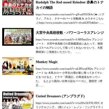
Rudolph The Red-nosed Reindeer 赤鼻のトナ
カイの物語
https://www.youtube.com/watch?v=gN-mF05CK4s [★↓ソプ
ラノ、アルト、テナーのパート別動画 & カラオケこちら
↓] https://www.youtube.com/watch?v=dvuliZJlTIs&list=……
大宮中央高校校歌・パワーコーラスアレンジ
https://www.youtube.com/watch?v=I-MF8imi5rw アレンジ
ノート: 大宮中央高校での芸術鑑賞会にあたって、校歌
をゴスペルアレンジして歌ってくれないかという、大変
興味深いご依頼をいただいた。 ……
Monkey Magic
https://www.youtube.com/watch?v=qLRVryqE8Qw アレンジ
ノート by 木島タロー 小学生の僕が家に帰ってきてテレ
ビをつけると、ドラマ「西遊記」の再放送をやってい
た。 もとより面白い伝奇小説をベースに、孫悟空（堺
正……
Untied Dreamers (アンプラグド)
https://www.youtube.com/watch?v=v1w09w5hYNI DUC オ
リジナルソング。 (米) ジョン・レノン・ソングライティ