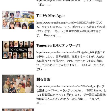
https://store.piascore.com/scores/64508 ディズニー映画
「ポカ……
Till We Meet Again
https://www.youtube.com/watch?v=MH0dCAcuP44 DUC
も、会えていません。 でも、離れていても音楽を作り続
けています。 ちょっと研修中の新人の顔も出てきま
す。 Keep singi……
Tomorrow [DUCテレワーク]
https://www.youtube.com/watch?v=Ekxjgdad_W0 新型コロ
ナ肺炎により、世界が激動、激変する中ですが、人がと
もに歌うという営みや、そのことがもたらす命の力は、
決して失われることがありません。 DUCが、今こその
思い……
贈る言葉
https://www.youtube.com/watch?v=VolWRe0md_w ポップ
な楽曲の*パワーコーラスアレンジを、「DUC Studio」と
して複数回にわたってお届けします。 第一回目は海援隊/
武田鉄矢さんの不朽の名作「贈る言葉」。 「金八先
生……