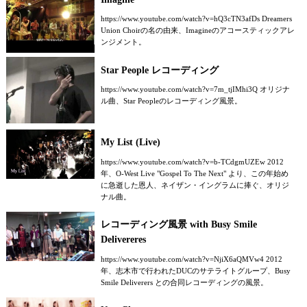
https://www.youtube.com/watch?v=hQ3cTN3afDs Dreamers
Union Choirの名の由来、Imagineのアコースティックアレ
ンジメント。
Star People レコーディング
https://www.youtube.com/watch?v=7m_tjIMhi3Q オリジナ
ル曲、Star Peopleのレコーディング風景。
My List (Live)
https://www.youtube.com/watch?v=b-TCdgmUZEw 2012
年、O-West Live "Gospel To The Next" より、この年始め
に急逝した恩人、ネイザン・イングラムに捧ぐ、オリジ
ナル曲。
レコーディング風景 with Busy Smile
Delivereres
https://www.youtube.com/watch?v=NjiX6aQMVw4 2012
年、志木市で行われたDUCのサテライトグループ、Busy
Smile Deliverers との合同レコーディングの風景。