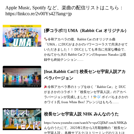
Apple Music, Spotify など、楽曲の配信リストはこちら：
https://linkco.re/2v00Ys42?lang=jp
[夢コラボ!!] UMA（Rabbit Cat オリジナル）
令和アカペラの雄、Rabbit Cat のオリジナル曲
「UMA」にDUCがまさかのパワーコーラスで共演させて
いただきました！！ DUCとしても本当に光栄な機会で、
かねてから大の Rabbit CatファンのSoprano Nanako は収
録中も終始テンション……
[feat.Rabbit Cat!!] 校長センセ宇宙人説アカ
ペラバージョン
令和アカペラ界のトップをゆく「Rabbit Cat」と DUC
がまさかのコラボ！？「校長センセ宇宙人説」のアカペ
ラバージョンが完成しました！！
ボイパもまさかの
ホワイト氏 from White Box! アレンジはもちろ……
校長センセ宇宙人説 NHK みんなのうた
https://www.youtube.com/watch?v=qwCQDkF-xmA NHKみ
んなのうたにて、2025年2月から3月期放映の「校長セン
セ宇宙人説」 各種サブスク/ストリーミングのリストは