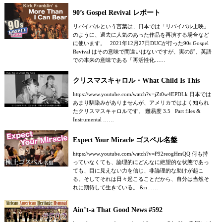
90’s Gospel Revival レポート
リバイバルという言葉は、日本では「リバイバル上映」
のように、過去に人気のあった作品を再演する場合など
に使います。 2021年12月27日DUCが行った90s Gospel
Revival はその意味で間違いはないですが、実の所、英語
での本来の意味である「再活性化……
クリスマスキャロル・What Child Is This
https://www.youtube.com/watch?v=jZt0w4EPDLk 日本では
あまり馴染みがありませんが、アメリカではよく知られ
たクリスマスキャロルです。 難易度 3.5 Part files &
Instrumental ……
Expect Your Miracle ゴスペル名盤
https://www.youtube.com/watch?v=P92reogHmQQ 何も持
っていなくても、論理的にどんなに絶望的な状態であっ
ても、目に見えない力を信じ、非論理的な助けが起こ
る。そしてそれは日々起こることだから、自分は当然そ
れに期待して生きている。 &n……
Ain’t-a That Good News #592