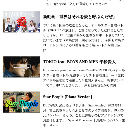
こちら ぜひお気に入りに登録してください!! ……
新動画「世界はそれを愛と呼ぶんだぜ」
ついに第５回目の放送となった「オールスター合唱バト
ル（2024.12.29放送）」ご覧になっていただけましたで
しょうか。 DUCは第２回から指導をサポートさせていた
だいています（木島は第一回から指導）。 今回も木島タ
ローアレンジによる14曲をもとに熱いバトルが繰り広
げ……
TOKIO feat. BOYS AND MEN 平松賢人
https://www.youtube.com/watch?v=yH5xiMYfU0Q #オール
スター合唱バトル 最強ボーカリスト合唱団と、ex.Z世代
アイドル合唱団で活躍した平松賢人さんと、昭和ナンバ
ーでコラボいたしました。 声も顔も昔ながらの男……
Star People [Piano Version]
DUCが歌い続けるオリジナル、Star People。 2021年11
月、富士見市キラリ☆ふじみでのライブ演奏を、DUCの
元メンバー「まっつ」こと広井裕子のピアノアレンジで
お届けします。 Special Thanks to 千葉純平（イベント主
宰） &nbs……