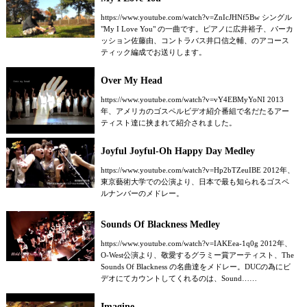
https://www.youtube.com/watch?v=ZnIcJHNf5Bw シングル
"My I Love You" の一曲です。ピアノに広井裕子、パーカ
ッション佐藤由、コントラバス井口信之輔、のアコース
ティック編成でお送りします。
Over My Head
https://www.youtube.com/watch?v=vY4EBMyYoNI 2013
年、アメリカのゴスペルビデオ紹介番組で名だたるアー
ティスト達に挟まれて紹介されました。
Joyful Joyful-Oh Happy Day Medley
https://www.youtube.com/watch?v=Hp2bTZeuIBE 2012年、
東京藝術大学での公演より、日本で最も知られるゴスペ
ルナンバーのメドレー。
Sounds Of Blackness Medley
https://www.youtube.com/watch?v=IAKEea-1q0g 2012年、
O-West公演より、敬愛するグラミー賞アーティスト、The
Sounds Of Blackness の名曲達をメドレー。DUCの為にビ
デオにてカウントしてくれるのは、Sound……
Imagine