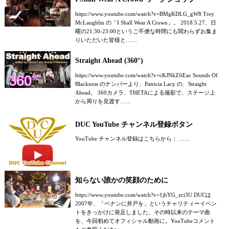
https://www.youtube.com/watch?v=BMgKDLG_gW8 Trey
McLaughlin の「I Shall Wear A Crown」。 2018.5.27、日
曜の21:30-23:00というご不便な時間にも関わらずお集ま
りいただいた皆様と……
Straight Ahead (360°)
https://www.youtube.com/watch?v=cKJNkZfiEac Sounds Of
Blackness のナンバーより、Patricia Lacy の、Straight
Ahead。 360カメラ、THETAによる撮影で、ステージ上
から周りを見渡す……
DUC YouTube チャンネル登録ボタン
YouTube チャンネル登録はこちらから： ……
知らない誰かの笑顔のために
https://www.youtube.com/watch?v=1jbYG_zci3U DUCは
2007年、「ベナンに井戸を」というチャリティーイベン
トをきっかけに発足しました。その時以来のテーマ曲
を、今回初めてオフィシャル動画に。YouTubeコメント