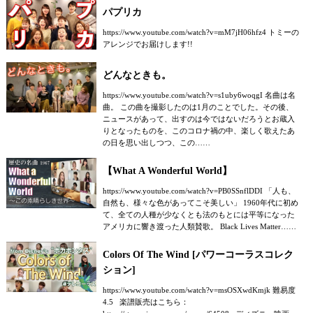
パプリカ
https://www.youtube.com/watch?v=mM7jH06hfz4 トミーの
アレンジでお届けします!!
どんなときも。
https://www.youtube.com/watch?v=s1uby6woqgI 名曲は名
曲。 この曲を撮影したのは1月のことでした。その後、
ニュースがあって、出すのは今ではないだろうとお蔵入
りとなったものを、このコロナ禍の中、楽しく歌えたあ
の日を思い出しつつ、この……
【What A Wonderful World】
https://www.youtube.com/watch?v=PB0SSnflDDI 「人も、
自然も、様々な色があってこそ美しい」 1960年代に初め
て、全ての人種が少なくとも法のもとには平等になった
アメリカに響き渡った人類賛歌。 Black Lives Matter……
Colors Of The Wind [パワーコーラスコレク
ション]
https://www.youtube.com/watch?v=msOSXwdKmjk 難易度
4.5 楽譜販売はこちら：