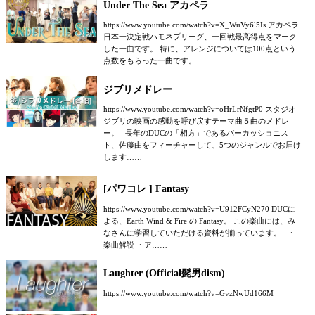
Under The Sea アカペラ
https://www.youtube.com/watch?v=X_WuVy6l5Is アカペラ
日本一決定戦ハモネプリーグ、一回戦最高得点をマーク
した一曲です。 特に、アレンジについては100点という
点数をもらった一曲です。
ジブリメドレー
https://www.youtube.com/watch?v=oHrLrNfgtP0 スタジオ
ジブリの映画の感動を呼び戻すテーマ曲５曲のメドレ
ー。 長年のDUCの「相方」であるパーカッショニス
ト、佐藤由をフィーチャーして、5つのジャンルでお届け
します……
[パワコレ ] Fantasy
https://www.youtube.com/watch?v=U912FCyN270 DUCに
よる、Earth Wind & Fire の Fantasy。 この楽曲には、み
なさんに学習していただける資料が揃っています。 ・
楽曲解説 ・ア……
Laughter (Official髭男dism)
https://www.youtube.com/watch?v=GvzNwUd166M