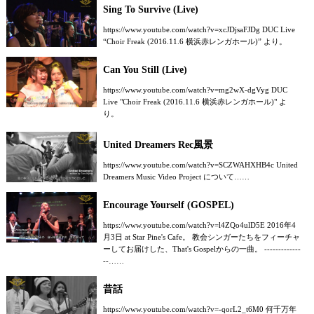
Sing To Survive (Live)
https://www.youtube.com/watch?v=xcJDjsaFJDg DUC Live
“Choir Freak (2016.11.6 横浜赤レンガホール)” より。
Can You Still (Live)
https://www.youtube.com/watch?v=mg2wX-dgVyg DUC
Live "Choir Freak (2016.11.6 横浜赤レンガホール)" よ
り。
United Dreamers Rec風景
https://www.youtube.com/watch?v=SCZWAHXHB4c United
Dreamers Music Video Project について……
Encourage Yourself (GOSPEL)
https://www.youtube.com/watch?v=l4ZQo4ulD5E 2016年4
月3日 at Star Pine's Cafe。 教会シンガーたちをフィーチャ
ーしてお届けした、That's Gospelからの一曲。 -------------
--……
昔話
https://www.youtube.com/watch?v=-qorL2_t6M0 何千万年