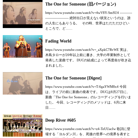
The One for Someone (旧バージョン)
https://www.youtube.com/watch?v=4wV8Y-SmSU4 ----------
------------------- 絶対出口が見えない状況というのは、誰
の人生にもありうる。 その時、世界はただただひどい
ところで、ど……
Fading World
https://www.youtube.com/watch?v=_aXpkC7RvWE 実は、
木島タローが20年以上前に書き、大学の卒業制作として
発表した楽曲です。 DUCの結成によって再度命が吹き込
まれました。
The One for Someone [Digest]
https://www.youtube.com/watch?v=T-6gaYWM8x4 今回
は、ライブの前に新曲の発表です。 DUCは8月27日に、
新曲「The One for Someone」のレコーディングを行いま
した。 今回、レコーディングのメソッドは、6月に来
日……
Deep River #605
https://www.youtube.com/watch?v=z4-TeUUacIw 歌詞に登
場する「ヨルダン川」を、死後の世界への境界を表すと