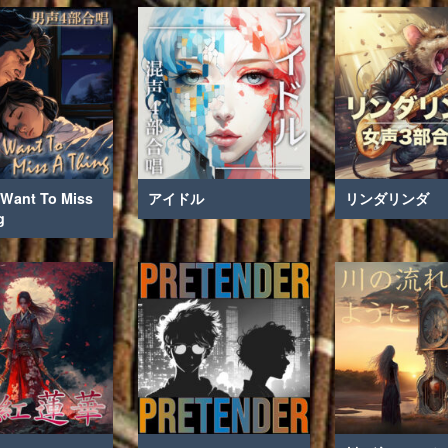
t Want To Miss
アイドル
リンダリンダ
g