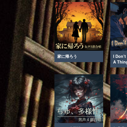
家に帰ろう
I Don’
A Thin