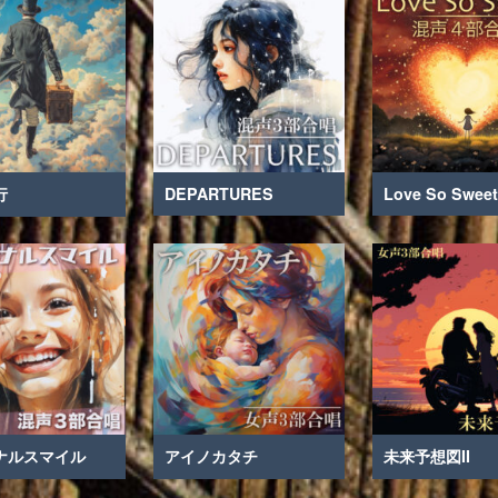
行
DEPARTURES
Love So Sweet
ナルスマイル
アイノカタチ
未来予想図II