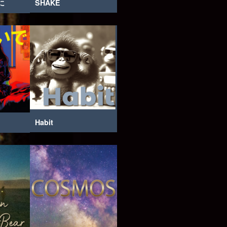
に
SHAKE
Habit