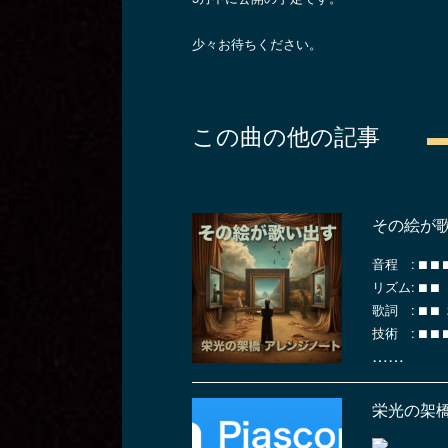
少々お待ちください。
この曲の他の記事
その絵が歌
音程 : ⬛︎ ⬛︎ ⬛
リズム: ⬛︎ ⬛︎
歌詞 : ⬛︎ ⬛︎ 
技術 : ⬛︎ 
……
栄光の架橋