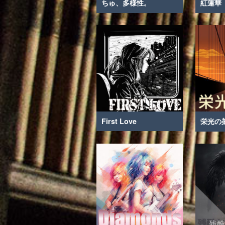
ちゅ、多様性。
紅蓮華
First Love
栄光の