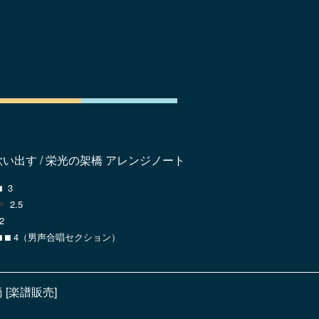
い出す / 栄光の架橋 アレンジノート
︎ 3
2.5
2
⬛︎ ⬛︎ ⬛︎ 4（男声合唱セクション）
 [楽譜販売]